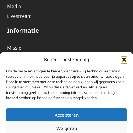
Media
Livestream
Informatie
Missie
Over EWTN
Beheer toestemming
Geschiedenis
Om de beste ervaringen te bieden, gebruiken wij technologieën zoals
EWTN-Team
cookies om informatie over je apparaat op te slaan en/of te raadplegen.
Door in te stemmen met deze technologieën kunnen wij gegevens zoals
Organisatiegegevens
surfgedrag of unieke ID's op deze site verwerken. Als je geen
toestemming geeft of uw toestemming intrekt, kan dit een nadelige
invloed hebben op bepaalde functies en mogelijkheden.
Doneren
EWTN wordt uitsluitend gefinancierd door uw donaties.
Accepteren
Wij ontvangen bewust geen advertentie-inkomsten of
kerkelijke financiele ondersteuning.
Weigeren
Doneren