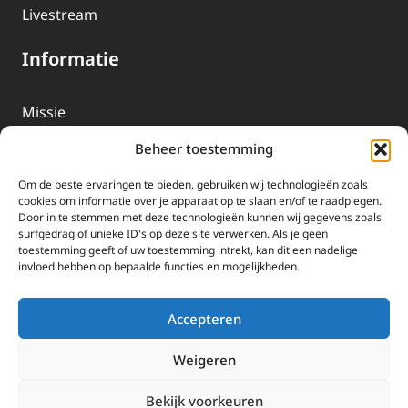
Livestream
Informatie
Missie
Over EWTN
Beheer toestemming
Geschiedenis
Om de beste ervaringen te bieden, gebruiken wij technologieën zoals
EWTN-Team
cookies om informatie over je apparaat op te slaan en/of te raadplegen.
Door in te stemmen met deze technologieën kunnen wij gegevens zoals
Organisatiegegevens
surfgedrag of unieke ID's op deze site verwerken. Als je geen
toestemming geeft of uw toestemming intrekt, kan dit een nadelige
invloed hebben op bepaalde functies en mogelijkheden.
Doneren
EWTN wordt uitsluitend gefinancierd door uw donaties.
Accepteren
Wij ontvangen bewust geen advertentie-inkomsten of
kerkelijke financiele ondersteuning.
Weigeren
Doneren
Bekijk voorkeuren