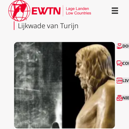
Lijkwade van Turijn
CO
DO
CO
LI
NI