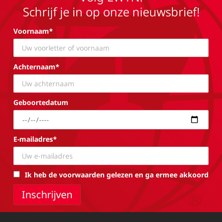
Schrijf je in op onze nieuwsbrief!
Voornaam*
Achternaam*
Geboortedatum
E-mailadres*
Ik heb de voorwaarden gelezen en ga ermee akkoord