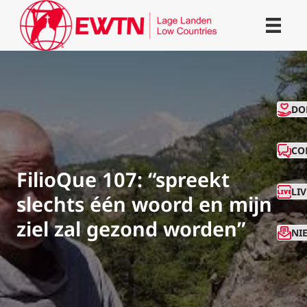
CO
DO
CO
FilioQue 107: “spreekt
LI
slechts één woord en mijn
ziel zal gezond worden”
NI