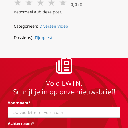
★
★
★
★
★
0,0
(0)
Beoordeel aub deze post.
Categorieën:
Diversen Video
Dossier(s):
Tijdgeest
Volg EWTN.
Schrijf je in op onze nieuwsbrief!
Voornaam*
Achternaam*