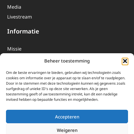
Media
Livestream
Informatie
Missie
Over EWTN
Beheer toestemming
Geschiedenis
Om de beste ervaringen te bieden, gebruiken wij technologieën zoals
EWTN-Team
cookies om informatie over je apparaat op te slaan en/of te raadplegen.
Door in te stemmen met deze technologieën kunnen wij gegevens zoals
Organisatiegegevens
surfgedrag of unieke ID's op deze site verwerken. Als je geen
toestemming geeft of uw toestemming intrekt, kan dit een nadelige
invloed hebben op bepaalde functies en mogelijkheden.
Doneren
EWTN wordt uitsluitend gefinancierd door uw donaties.
Accepteren
Wij ontvangen bewust geen advertentie-inkomsten of
kerkelijke financiele ondersteuning.
Weigeren
Doneren