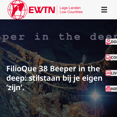
CO
DO
CO
FilioQue 38 Beeper in the
LI
deep: stilstaan bij je eigen
‘zijn’.
NI