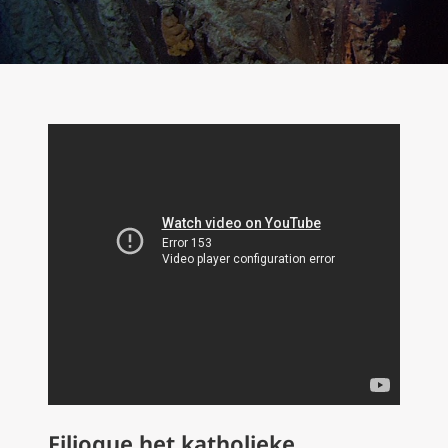
Filioque het katholieke