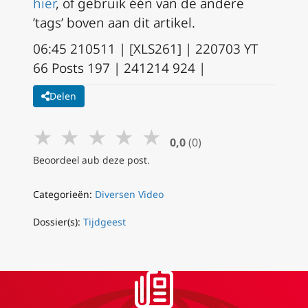
hier
, of gebruik één van de andere
’tags’ boven aan dit artikel.
06:45 210511 | [XLS261] | 220703 YT
66 Posts 197 | 241214 924 |
Delen
★
★
★
★
★
0,0
(0)
Beoordeel aub deze post.
Categorieën:
Diversen Video
Dossier(s):
Tijdgeest