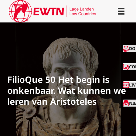
CO
DO
CO
FilioQue 50 Het begin is
LI
onkenbaar. Wat kunnen we
leren van Aristoteles
NI