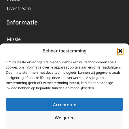
Livestream
Informatie
Missie
Over EWTN
Beheer toestemming
Geschiedenis
Om de beste ervaringen te bieden, gebruiken wij technologieën zoals
EWTN-Team
cookies om informatie over je apparaat op te slaan en/of te raadplegen.
Door in te stemmen met deze technologieën kunnen wij gegevens zoals
Organisatiegegevens
surfgedrag of unieke ID's op deze site verwerken. Als je geen
toestemming geeft of uw toestemming intrekt, kan dit een nadelige
invloed hebben op bepaalde functies en mogelijkheden.
Doneren
EWTN wordt uitsluitend gefinancierd door uw donaties.
Accepteren
Wij ontvangen bewust geen advertentie-inkomsten of
kerkelijke financiele ondersteuning.
Weigeren
Doneren