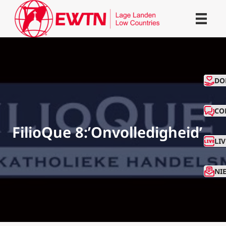
CO
DO
CO
FilioQue 8:’Onvolledigheid’
LI
NI