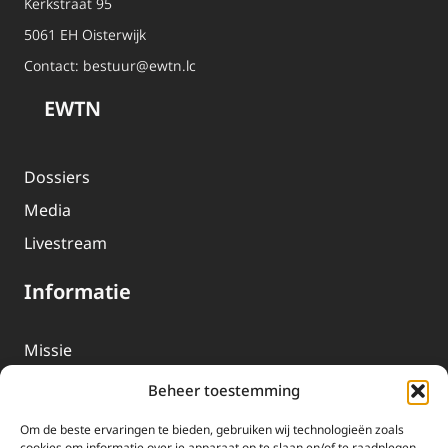
Kerkstraat 95
5061 EH Oisterwijk
Contact:
bestuur@ewtn.lc
EWTN
Dossiers
Media
Livestream
Informatie
Missie
Over EWTN
Beheer toestemming
Geschiedenis
Om de beste ervaringen te bieden, gebruiken wij technologieën zoals
cookies om informatie over je apparaat op te slaan en/of te raadplegen.