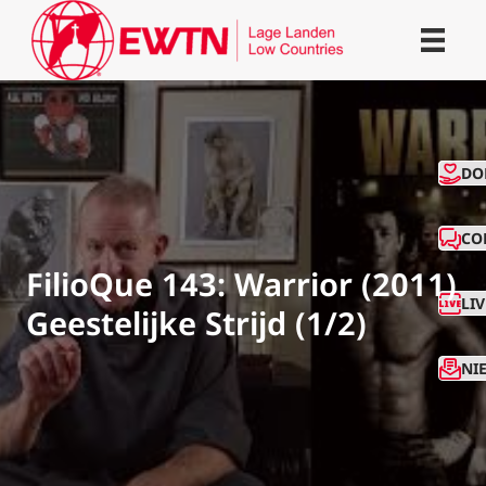
CO
DO
CO
FilioQue 143: Warrior (2011)
LI
Geestelijke Strijd (1/2)
NI