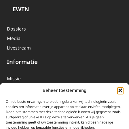
EWTN
Dossiers
Media
Livestream
Informatie
Missie
Over EWTN
Beheer toestemming
Geschiedenis
Om de beste ervaringen te bieden, gebruiken wij technologieën zoals
EWTN-Team
cookies om informatie over je apparaat op te slaan en/of te raadplegen.
Door in te stemmen met deze technologieën kunnen wij gegevens zoals
Organisatiegegevens
surfgedrag of unieke ID's op deze site verwerken. Als je geen
toestemming geeft of uw toestemming intrekt, kan dit een nadelige
invloed hebben op bepaalde functies en mogelijkheden.