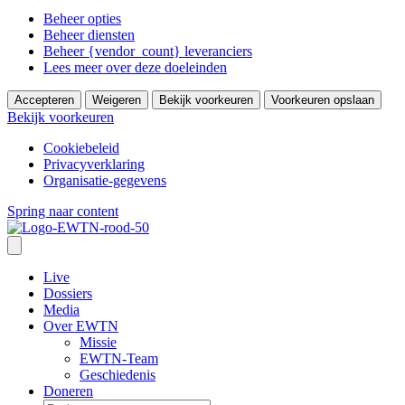
Beheer opties
Beheer diensten
Beheer {vendor_count} leveranciers
Lees meer over deze doeleinden
Accepteren
Weigeren
Bekijk voorkeuren
Voorkeuren opslaan
Bekijk voorkeuren
Cookiebeleid
Privacyverklaring
Organisatie-gegevens
Spring naar content
Live
Dossiers
Media
Over EWTN
Missie
EWTN-Team
Geschiedenis
Doneren