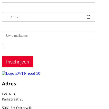
Geboortedatum
E-mailadres*
Ik heb de voorwaarden gelezen en ga ermee
akkoord
Adres
EWTN.LC
Kerkstraat 95
5061 EH Oisterwijk