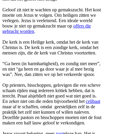
Geloof zit niet te wachten op gemakszucht.
Het kost
moeite om Jezus te volgen.
Om heiligen zitten we
verlegen.
Jezus is veeleisend.
Een ideale wereld
bouw je niet op gemakzucht maar op
offers die
gebracht worden
.
De kerk is een Heilige kerk, omdat het de kerk van
Christus is.
De kerk is een zondige kerk, omdat het
mensen zijn, die de kerk van Christus voortzetten.
“Ga heen (in barmhartigheid), en zondig niet meer”,
en niet “ga heen en ga door waar je al mee bezig
was”.
Nee, dan zitten we op het verkeerde spoor.
Op priesters, bisschoppen, gelovigen die een scheve
schaats rijden mag iedereen kritiek hebben, dat is
terecht.
Praat alsjeblieft niet goed wat niet goed is.
En zeker niet om die reden bijvoorbeeld het
celibaat
maar af te schaffen, omdat geestelijken zelf in de
praktijk het zelf niet kunnen of willen naleven.
Dezelfde pastors en bisschoppen moeten niet de fout
maken een half lauw geloof te verkondigen.
Jezus vraagt ​​bekering, geen
zout
eloze hap.
Het is