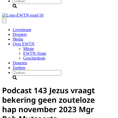
Zoeken
Livestream
Dossiers
Media
Over EWTN
Missie
EWTN-Team
Geschiedenis
Doneren
Zoeken
Zoeken
Podcast 143 Jezus vraagt
bekering geen zouteloze
hap november 2023 Mgr