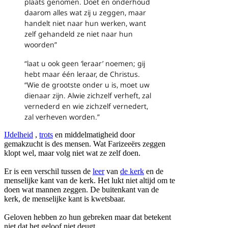
plaats genomen.
Doet en onderhoud
daarom alles wat zij u zeggen,
maar
handelt niet naar hun werken,
want
zelf gehandeld ze niet naar hun
woorden”
“laat u ook geen ‘leraar’ noemen;
gij
hebt maar één leraar, de Christus.
“Wie de grootste onder u is, moet uw
dienaar zijn.
Alwie zichzelf verheft, zal
vernederd
en wie zichzelf vernedert,
zal verheven worden.”
IJdelheid
,
trots
en middelmatigheid door
gemakzucht is des mensen.
Wat Farizeeërs zeggen
klopt wel, maar volg niet wat ze zelf doen.
Er is een verschil tussen de
leer
van
de kerk
en de
menselijke kant van de kerk.
Het lukt niet altijd om te
doen wat mannen zeggen.
De buitenkant van de
kerk, de menselijke kant is kwetsbaar.
Geloven hebben zo hun gebreken maar dat betekent
niet dat het geloof niet deugt.