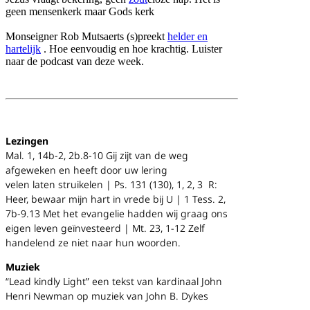
geen mensenkerk maar Gods kerk
Monseigner Rob Mutsaerts (s)preekt
helder en
hartelijk
.
Hoe eenvoudig en hoe krachtig.
Luister
naar de
podcast
van deze week.
Lezingen
Mal.
1, 14b-2, 2b.8-10 Gij zijt van de weg
afgeweken en heeft door uw lering
velen laten struikelen |
Ps.
131 (130), 1, 2, 3
R:
Heer, bewaar mijn hart in vrede bij U |
1 Tess.
2,
7b-9.13
Met het evangelie hadden wij graag ons
eigen leven geïnvesteerd |
Mt. 23, 1-12 Zelf
handelend ze niet naar hun woorden.
Muziek
“Lead kindly Light” een tekst van kardinaal John
Henri Newman op muziek van John B. Dykes