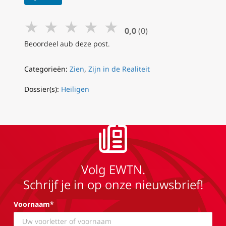
★
★
★
★
★
0,0
(0)
Beoordeel aub deze post.
Categorieën:
Zien
,
Zijn in de Realiteit
Dossier(s):
Heiligen
Volg EWTN.
Schrijf je in op onze nieuwsbrief!
Voornaam*