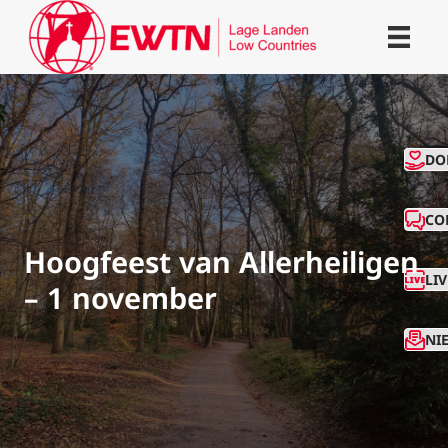
CO
DO
CO
Hoogfeest van Allerheiligen
LI
– 1 november
NI