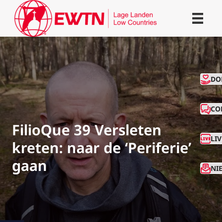
CO
DO
CO
FilioQue 39 Versleten
LI
kreten: naar de ‘Periferie’
gaan
NI