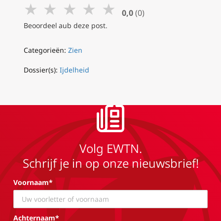
★
★
★
★
★
0,0
(0)
Beoordeel aub deze post.
Categorieën:
Zien
Dossier(s):
Ijdelheid
Volg EWTN.
Schrijf je in op onze nieuwsbrief!
Voornaam*
Achternaam*