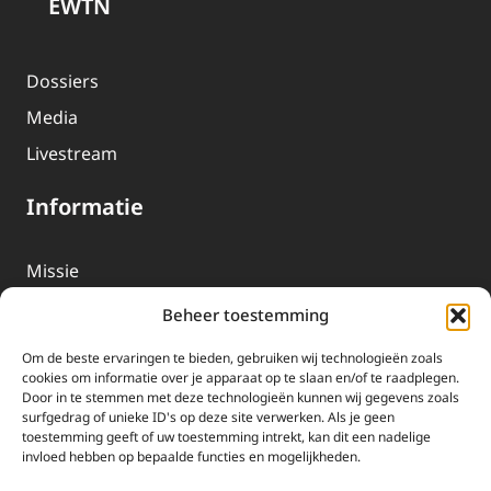
EWTN
Dossiers
Media
Livestream
Informatie
Missie
Over EWTN
Beheer toestemming
Geschiedenis
Om de beste ervaringen te bieden, gebruiken wij technologieën zoals
EWTN-Team
cookies om informatie over je apparaat op te slaan en/of te raadplegen.
Door in te stemmen met deze technologieën kunnen wij gegevens zoals
Organisatiegegevens
surfgedrag of unieke ID's op deze site verwerken. Als je geen
toestemming geeft of uw toestemming intrekt, kan dit een nadelige
invloed hebben op bepaalde functies en mogelijkheden.
Doneren