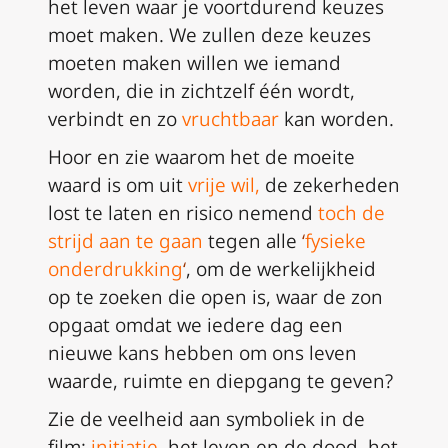
het leven waar je voortdurend keuzes
moet maken. We zullen deze keuzes
moeten maken willen we iemand
worden, die in zichtzelf één wordt,
verbindt en zo
vruchtbaar
kan worden.
Hoor en zie waarom het de moeite
waard is om uit
vrije wil
,
de zekerheden
lost te laten en risico nemend
toch de
strijd aan te gaan
tegen alle
‘
fysieke
onderdrukking
‘
, om de werkelijkheid
op te zoeken die open is, waar de zon
opgaat omdat we iedere dag een
nieuwe kans hebben om ons leven
waarde, ruimte en diepgang te geven?
Zie de veelheid aan symboliek in de
film:
initiatie
, het leven en de dood, het