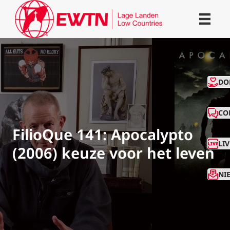
CO
DO
CO
FilioQue 141: Apocalypto
LI
(2006) keuze voor het leven
NI