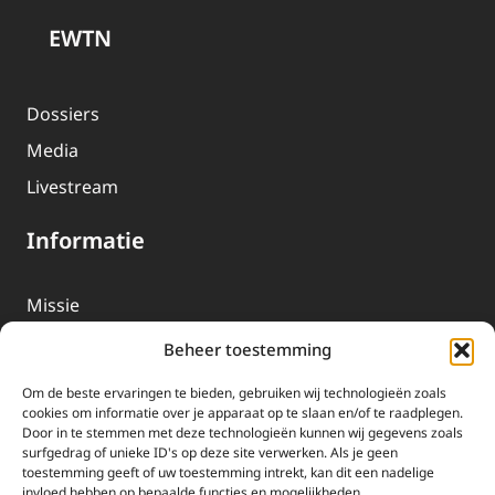
EWTN
Dossiers
Media
Livestream
Informatie
Missie
Over EWTN
Beheer toestemming
Geschiedenis
Om de beste ervaringen te bieden, gebruiken wij technologieën zoals
EWTN-Team
cookies om informatie over je apparaat op te slaan en/of te raadplegen.
Door in te stemmen met deze technologieën kunnen wij gegevens zoals
Organisatiegegevens
surfgedrag of unieke ID's op deze site verwerken. Als je geen
toestemming geeft of uw toestemming intrekt, kan dit een nadelige
invloed hebben op bepaalde functies en mogelijkheden.