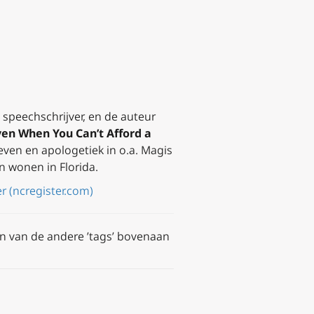
speechschrijver, en de auteur
en When You Can’t Afford a
even en apologetiek in o.a. Magis
n wonen in Florida.
r (ncregister.com)
én van de andere ’tags’ bovenaan