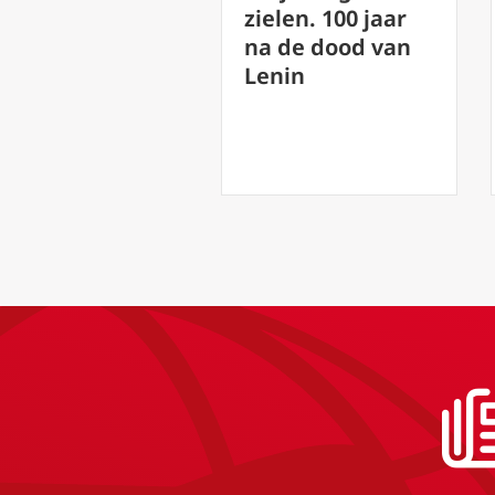
zielen. 100 jaar
2023 Mgr Rob
na de dood van
Mutsaerts
Lenin