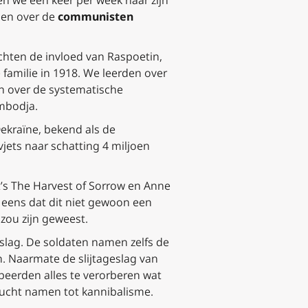
den we één keer per week naar zijn
len over de
communisten
chten de invloed van Raspoetin,
familie in 1918. We leerden over
n over de systematische
ambodja.
ekraïne, bekend als de
jets naar schatting 4 miljoen
t’s
The Harvest of Sorrow
en Anne
er eens dat dit niet gewoon een
zou zijn geweest.
slag. De soldaten namen zelfs de
. Naarmate de slijtageslag van
beerden alles te verorberen wat
lucht namen tot kannibalisme.