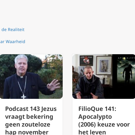
n de Realiteit
aar Waarheid
FilioQue 141:
FilioQue 136
Apocalypto
Keuze voor
(2006) keuze voor
kennis vanuit
het leven
Gnosis of Logos?