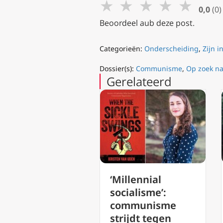
★
★
★
★
★
0,0
(0)
Beoordeel aub deze post.
Categorieën:
Onderscheiding
,
Zijn i
Dossier(s):
Communisme
,
Op zoek n
Gerelateerd
‘Millennial
Podcast 143 Jezus
socialisme’:
vraagt bekering
communisme
geen zouteloze
strijdt tegen
hap november