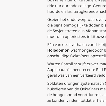
Dr. Warren Carroll te volgen. Naa
drie uur durende college. Gedure
hoorde en las, terugkerende nac
Gezien het onderwerp waarover w
die bijna onmogelijk te doden bl
de Sovjet strategie in Afghani
moorden op priesters in Litouwen.
Eén van deze verhalen vond ik b
Holodomor
(wat “hongerdood” be
onschuldige Oekraïners opzetteli
Warren Carroll schrijft erover, m
Applebaum’s meer recente
Red F
geval was van een verkeerd verlo
Soldaten drongen systematisch O
huisdieren van de Oekraïners me
de hongersnood voortduurde, ate
ze konden vinden, totdat er hel