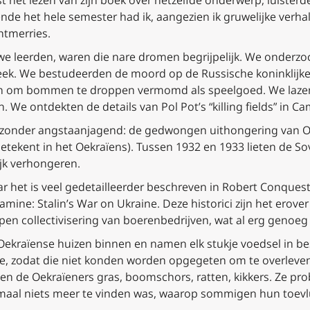
st het lezen van zijn boek over hetzelfde onderwerp, luister
nde het hele semester had ik, aangezien ik gruwelijke verha
htmerries.
e leerden, waren die nare dromen begrijpelijk. We onderzo
eek. We bestudeerden de moord op de Russische koninklijke 
stan om bommen te droppen vermomd als speelgoed. We laze
 We ontdekten de details van Pol Pot’s “killing fields” in C
ijzonder angstaanjagend: de gedwongen uithongering van O
tekent in het Oekraïens). Tussen 1932 en 1933 lieten de Sov
jk verhongeren.
aar het is veel gedetailleerder beschreven in Robert Conques
amine: Stalin’s War on Ukraine
. Deze historici zijn het erov
pen collectivisering van boerenbedrijven, wat al erg genoeg 
ekraïense huizen binnen en namen elk stukje voedsel in be
e, zodat die niet konden worden opgegeten om te overleven
n de Oekraïeners gras, boomschors, ratten, kikkers. Ze pro
emaal niets meer te vinden was, waarop sommigen hun toev