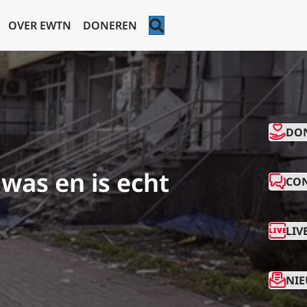
ZOEKEN
OVER EWTN
DONEREN
CO
DO
was en is echt
CO
LIV
NIE