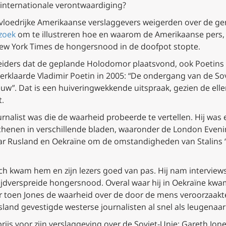
internationale verontwaardiging?
nvloedrijke Amerikaanse verslaggevers weigerden over de ge
zoek
om te illustreren hoe en waarom de Amerikaanse pers
ew York Times
de hongersnood in de doofpot stopte.
leiders dat de geplande Holodomor plaatsvond, ook Poetins
e verklaarde Vladimir Poetin in 2005: “De ondergang van de S
euw”. Dat is een huiveringwekkende uitspraak, gezien de elle
t.
urnalist was die de waarheid probeerde te vertellen. Hij was
schenen in verschillende bladen, waaronder de
London Eveni
r Rusland en Oekraïne om de omstandigheden van Stalins “V
ch kwam hem en zijn lezers goed van pas. Hij nam interviews
jdverspreide hongersnood. Overal waar hij in Oekraïne kwa
 toen Jones de waarheid over de door de mens veroorzaak
sland gevestigde westerse journalisten al snel als leugenaa
prijs voor zijn verslaggeving over de Sovjet-Unie; Gareth 