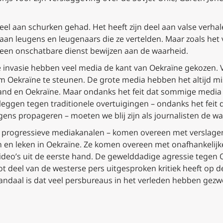
n deel aan schurken gehad. Het heeft zijn deel aan valse ver
 aan leugens en leugenaars die ze vertelden. Maar zoals het
 een onschatbare dienst bewijzen aan de waarheid.
e invasie hebben veel media de kant van Oekraïne gekozen.
m Oekraïne te steunen.
De grote media hebben het altijd mi
and en Oekraïne
. Maar ondanks het feit dat sommige media 
ggen tegen traditionele overtuigingen – ondanks het feit
ens propageren – moeten we blij zijn als journalisten de wa
an progressieve mediakanalen – komen overeen met verslage
n en leken in Oekraïne. Ze komen overeen met onafhankelijk
video’s uit de eerste hand. De gewelddadige agressie tegen 
ot deel van de westerse pers uitgesproken kritiek heeft op 
andaal is dat veel persbureaus in het verleden hebben gez