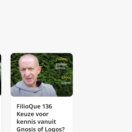
FilioQue 135 De
FilioQue 133
gereduceerde
Bezieling
waarheid
deelnemend
Priesters Gay