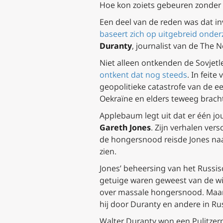
Hoe kon zoiets gebeuren zonder 
Een deel van de reden was dat i
baseert zich op uitgebreid onder
Duranty
, journalist van de
The N
Niet alleen ontkenden de Sovjet
ontkent dat nog steeds
. In feit
geopolitieke catastrofe van de e
Oekraïne en elders teweeg brach
Applebaum legt uit dat er één jo
Gareth Jones
. Zijn verhalen ver
de hongersnood reisde Jones naa
zien.
Jones’ beheersing van het Russis
getuige waren geweest van de wi
over massale hongersnood. Maar
hij door Duranty en andere in Ru
Walter Duranty won een Pulitzer