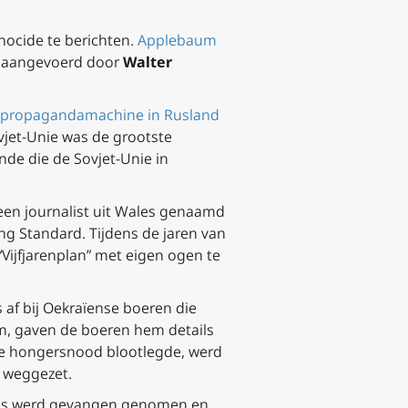
nocide te berichten.
Applebaum
, aangevoerd door
Walter
propagandamachine in Rusland
ovjet-Unie was de grootste
nde die de Sovjet-Unie in
 een journalist uit Wales genaamd
ng Standard
. Tijdens de jaren van
ijfjarenplan” met eigen ogen te
 af bij Oekraïense boeren die
m, gaven de boeren hem details
te hongersnood blootlegde, werd
r weggezet.
Jones werd gevangen genomen en