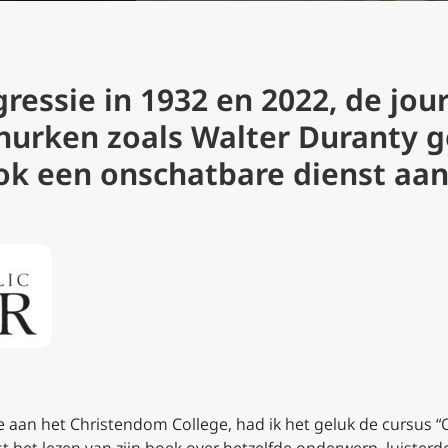
essie in 1932 en 2022, de jour
churken zoals Walter Duranty 
k een onschatbare dienst aan
e aan het Christendom College, had ik het geluk de cursus “