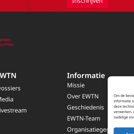
EWTN
Informatie
Missie
ossiers
Over EWTN
Om de beste
edia
informatie 
Geschiedenis
deze techno
ivestream
verwerken. 
EWTN-Team
nadelige in
Organisatiegegevens