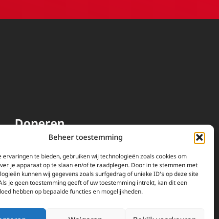
Doneren
Beheer toestemming
EWTN wordt uitsluitend
gefinancierd door uw donaties.
 ervaringen te bieden, gebruiken wij technologieën zoals cookies om
over je apparaat op te slaan en/of te raadplegen. Door in te stemmen met
Wij ontvangen bewust geen
logieën kunnen wij gegevens zoals surfgedrag of unieke ID's op deze site
advertentie-inkomsten of
Als je geen toestemming geeft of uw toestemming intrekt, kan dit een
kerkelijke financiele
vloed hebben op bepaalde functies en mogelijkheden.
ondersteuning.
Doneren