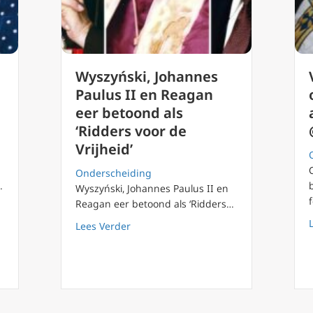
Wyszyński, Johannes
Paulus II en Reagan
eer betoond als
‘Ridders voor de
Vrijheid’
Onderscheiding
…
Wyszyński, Johannes Paulus II en
Reagan eer betoond als ‘Ridders…
alisme’: communisme strijdt tegen zielen. 100 jaar na de dood van 
about Wyszyński, Johannes Paulus II en
Lees Verder