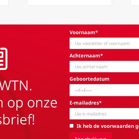
Voornaam*
Achternaam*
Geboortedatum
EWTN.
in op onze
E-mailadres*
brief!
Ik heb de voorwaarden g