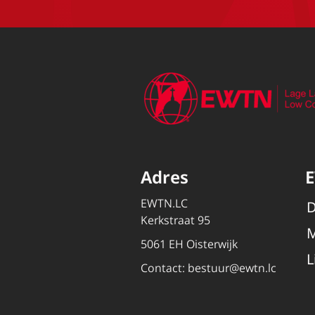
Adres
EWTN.LC
D
Kerkstraat 95
M
5061 EH Oisterwijk
L
Contact:
bestuur@ewtn.lc