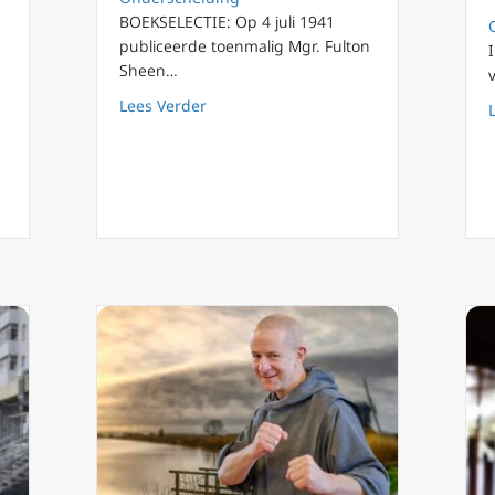
BOEKSELECTIE: Op 4 juli 1941
publiceerde toenmalig Mgr. Fulton
Sheen…
about Fulton Sheens 4 juli ‘Afhankelijk
Lees Verder