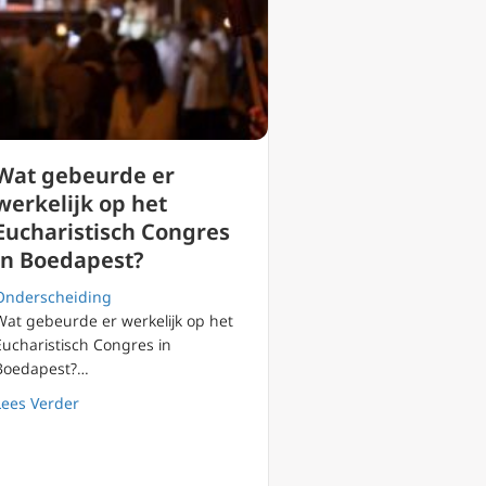
Wat gebeurde er
werkelijk op het
Eucharistisch Congres
in Boedapest?
Onderscheiding
Wat gebeurde er werkelijk op het
Eucharistisch Congres in
Boedapest?…
about Wat gebeurde er werkelijk op het Eucharistisch 
Lees Verder
schokbreker van Midden-Europa.