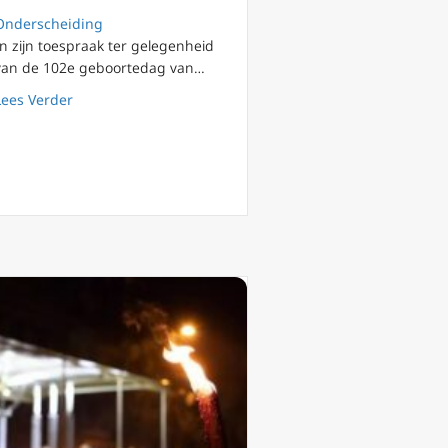
Onderscheiding
In zijn toespraak ter gelegenheid
van de 102e geboortedag van…
heidsverklaring’
about George Weigel over diplomatie van JPII en lessen
Lees Verder