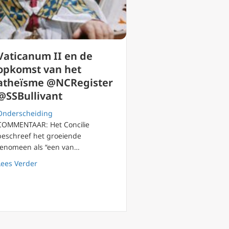
Vaticanum II en de
opkomst van het
atheïsme @NCRegister
@SSBullivant
Onderscheiding
COMMENTAAR: Het Concilie
beschreef het groeiende
fenomeen als “een van…
Lenin
about Vaticanum II en de opkomst van het atheïsme @
Lees Verder
 Reagan eer betoond als ‘Ridders voor de Vrijheid’