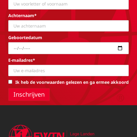
Achternaam*
Geboortedatum
E-mailadres*
Ik heb de voorwaarden gelezen en ga ermee akkoord