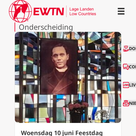
Onderscheiding
CO
DO
CO
LI
NI
Woensdag 10 juni Feestdag