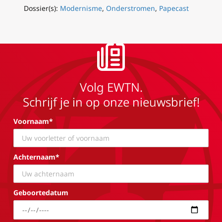
Dossier(s):
Modernisme
,
Onderstromen
,
Papecast
Volg EWTN.
Schrijf je in op onze nieuwsbrief!
Voornaam*
Achternaam*
Geboortedatum