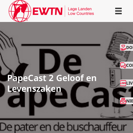
CO
DO
CO
PapeCast 2 Geloof en
LI
Levenszaken
NI