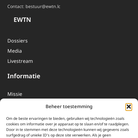
Contact:
bestuur@ewtn.lc
EWTN
Dossiers
Media
Livestream
Informatie
Missie
Over EWTN
Beheer toestemming
Geschiedenis
Om de beste ervaringen te bieden, gebruiken wij technologieën zoals
EWTN-Team
cookies om informatie over je apparaat op te slaan en/of te raadplegen.
Door in te stemmen met deze technologieën kunnen wij gegevens zoals
Organisatiegegevens
surfgedrag of unieke ID's op deze site verwerken. Als je geen