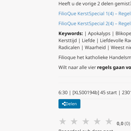
Heeft u de vorige 2 delen gemist
FilioQue KerstSpecial 1(4) – Regel
FilioQue KerstSpecial 2(4) – Rege
Keywords:
| Apokalyps | Blikope
Kersttijd | Liefde | Liefdevolle 
Radicalen | Waarheid | Weest ni
Filioque het katholieke Handelsme
Wilt naar alle vier
regels gaan vo
6:30 | [XLS00194b] 45 start | 23
Delen
★
★
★
★
★
0,0
(0)