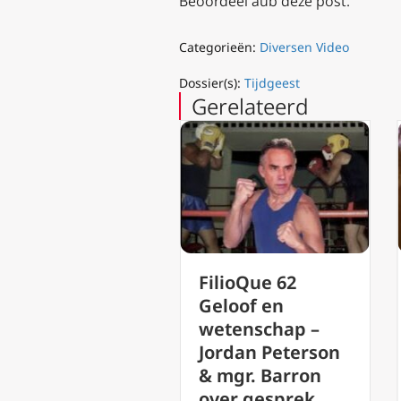
Beoordeel aub deze post.
Categorieën:
Diversen Video
Dossier(s):
Tijdgeest
Gerelateerd
FilioQue 62
FilioQue 57 –
Geloof en
fighting for
wetenschap –
reality – Hoe
Jordan Peterson
voorkom je, da
& mgr. Barron
je rigide wordt
over gesprek