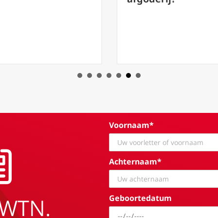
Voornaam*
Achternaam*
Geboortedatum
EWTN.