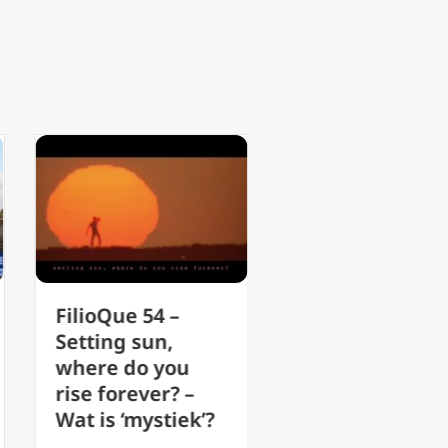
 –
FilioQue 48 –
,
versleten kreten:
you
het is maar ’n
r? –
spelletje
tiek’?