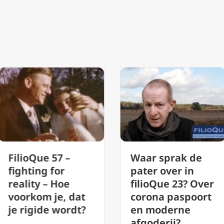
FilioQue 54
Waar sprak de
Setting sun
pater over in
where do 
filioQue 23? Over
rise foreve
t
corona paspoort
Wat is ‘mys
?
en moderne
afgoderij?