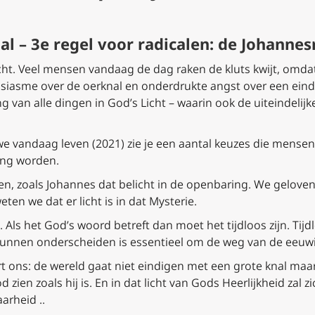
al – 3e regel voor radicalen: de Johannes
icht. Veel mensen vandaag de dag raken de kluts kwijt, omd
siasme over de oerknal en onderdrukte angst over een eind
 van alle dingen in God’s Licht – waarin ook de uiteindeli
 we vandaag leven (2021) zie je een aantal keuzes die mense
ang worden.
n, zoals Johannes dat belicht in de openbaring. We geloven i
ten we dat er licht is in dat Mysterie.
 Als het God’s woord betreft dan moet het tijdloos zijn. Ti
 kunnen onderscheiden is essentieel om de weg van de eeu
 ons: de wereld gaat niet eindigen met een grote knal maar 
zien zoals hij is. En in dat licht van Gods Heerlijkheid zal 
aarheid ..