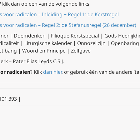
? klik dan op een van de volgende links
s voor radicalen – Inleiding + Regel 1: de Kerstregel
ls voor radicalen – Regel 2: de Stefanusregel (26 december)
ner | Doemdenken | Filioque Kerstspecial | Gods Heerlijkhe
Radicaliteit | Liturgische kalender | Onnozel zijn | Openbarin
et bang | Woord en Principe | Zelfgave
rk – Pater Elias Leyds C.S.J.
or radicalen
? Klik
dan hier
, of gebruik één van de andere ’t
0101 393 |