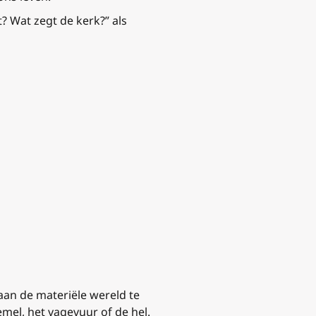
t? Wat zegt de kerk?” als
aan ​​de materiële wereld te
emel, het vagevuur of de hel.