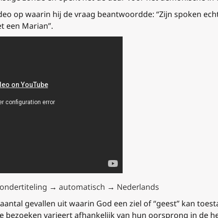
video op waarin hij de vraag beantwoordde: “Zijn spoken ech
et een Marian”.
→ ondertiteling → automatisch → Nederlands
 aantal gevallen uit waarin God een ziel of “geest” kan toest
e bezoeken varieert afhankelijk van hun oorsprong in de h