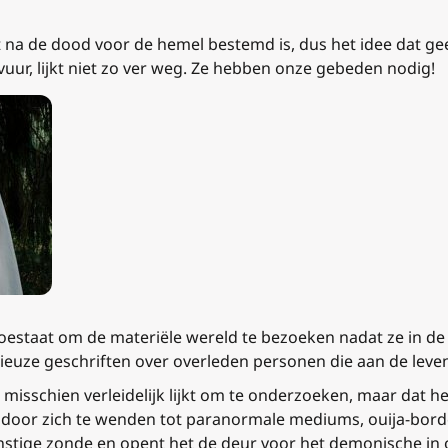
t na de dood voor de hemel bestemd is, dus het idee dat gee
uur, lijkt niet zo ver weg. Ze hebben onze gebeden nodig!
 toestaat om de materiële wereld te bezoeken nadat ze in de
eligieuze geschriften over overleden personen die aan de lev
misschien verleidelijk lijkt om te onderzoeken, maar dat h
door zich te wenden tot paranormale mediums, ouija-borden
rnstige zonde en opent het de deur voor het demonische in 