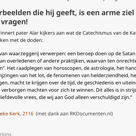
beelden die hij geeft, is een arme ziel
 vragen!
rinnert pater Alar kijkers aan wat de Catechismus van de K
aken met de doden:
 van
waarzeggerij
verwerpen: een beroep doen op de Satan
an overledenen of andere praktijken, waarvan ten onrecht
n”.
Het raadplegen van horoscopen, de astrologie, het hand
ijzingen van het lot, de fenomenen van helderziendheid, 
gen, macht te krijgen over de tijd, de geschiedenis en uitei
erborgen machten voor zich te winnen. Dit alles is in stri
efdevolle vrees, die wij aan God alleen verschuldigd zijn.
”
eke Kerk, 2116
(met dank aan RKDocumenten.nl)
rkins