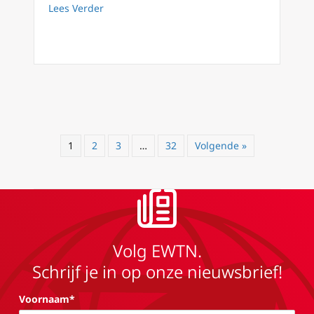
about Spanje Overweegt Abortus als Grondwe
Lees Verder
1
2
3
…
32
Volgende »
Volg EWTN.
Schrijf je in op onze nieuwsbrief!
Voornaam*