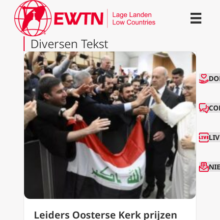
Diversen Tekst
CO
DO
CO
LI
NI
Leiders Oosterse Kerk prijzen