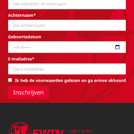
Achternaam*
Geboortedatum
E-mailadres*
Ik heb de voorwaarden gelezen en ga ermee akkoord