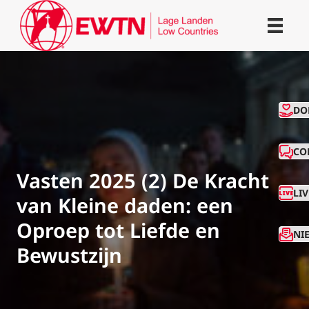
CO
DO
CO
Vasten 2025 (2) De Kracht
LI
van Kleine daden: een
Oproep tot Liefde en
NI
Bewustzijn