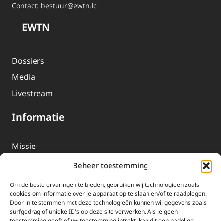
Contact:
bestuur@ewtn.lc
EWTN
Dossiers
Media
Livestream
Informatie
Missie
Over EWTN
Beheer toestemming
Geschiedenis
Om de beste ervaringen te bieden, gebruiken wij technologieën zoals
EWTN-Team
cookies om informatie over je apparaat op te slaan en/of te raadplegen.
Door in te stemmen met deze technologieën kunnen wij gegevens zoals
Organisatiegegevens
surfgedrag of unieke ID's op deze site verwerken. Als je geen
toestemming geeft of uw toestemming intrekt, kan dit een nadelige