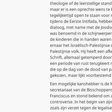
theologie of de leerstellige stan
maar er is een oprechte wens te 
tegelijkertijd open te staan voo
tijdens de Eerste Intifada, hebbe
dialoog, met name met de Joodse
was benoemd in de schijnwerpers 
de kinderen die in handen waren g
ernaar het Israëlisch-Palestijnse
Palestijnse volk. Hij heeft een a
Schrift, allemaal getemperd door
een periode van rust terugkeert na
die op de dag van de dood van p
gekozen, maar lijkt voorbestemd 
Een mogelijke kanshebber is de 
secretariaat van de Bisschoppens
Franciscus en stond bekend om zij
controverse. In het begin van zi
zoals zijn verzet tegen de legali