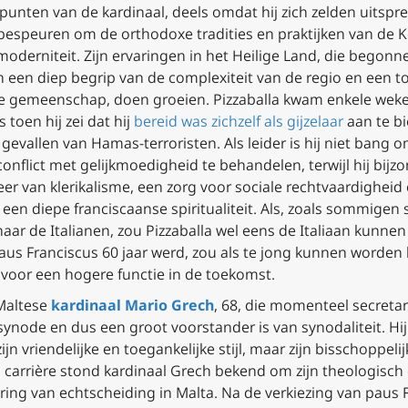
dpunten van de kardinaal, deels omdat hij zich zelden uitspre
bespeuren om de orthodoxe tradities en praktijken van de K
r moderniteit. Zijn ervaringen in het Heilige Land, die bego
n een diep begrip van de complexiteit van de regio en een to
 gemeenschap, doen groeien. Pizzaballa kwam enkele weken 
toen hij zei dat hij
bereid was zichzelf als gijzelaar
aan te bi
evallen van Hamas-terroristen. Als leider is hij niet bang om 
 conflict met gelijkmoedigheid te behandelen, terwijl hij bi
fkeer van klerikalisme, een zorg voor sociale rechtvaardigheid
 een diepe franciscaanse spiritualiteit. Als, zoals sommige
ar de Italianen, zou Pizzaballa wel eens de Italiaan kunnen zi
aus Franciscus 60 jaar werd, zou als te jong kunnen word
voor een hogere functie in de toekomst.
Maltese
kardinaal Mario Grech
, 68, die momenteel secretar
ynode en dus een groot voorstander is van synodaliteit. Hi
n vriendelijke en toegankelijke stijl, maar zijn bisschoppel
jn carrière stond kardinaal Grech bekend om zijn theologisc
sering van echtscheiding in Malta. Na de verkiezing van paus 