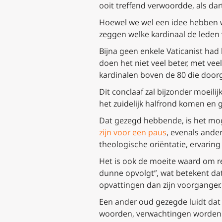
ooit treffend verwoordde, als da
Hoewel we wel een idee hebben wi
zeggen welke kardinaal de leden v
Bijna geen enkele Vaticanist had 
doen het niet veel beter, met vee
kardinalen boven de 80 die doo
Dit conclaaf zal bijzonder moeili
het zuidelijk halfrond komen en 
Dat gezegd hebbende, is het mo
zijn voor een paus
, evenals ander
theologische oriëntatie, ervarin
Het is ook de moeite waard om r
dunne opvolgt”, wat betekent dat 
opvattingen dan zijn voorganger.
Een ander oud gezegde luidt dat 
woorden, verwachtingen worden v