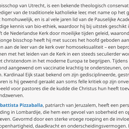
sbisschop van Utrecht, is een bekende theologisch conservat
dediger van de traditionele katholieke leer, met name op het
 homohuwelijk, en is al vele jaren lid van de Pauselijke Aca
ndige kennis van bio-ethiek, waardoor hij bij uitstek gesch
ft de Nederlandse Kerk door moeilijke tijden geleid, waaron
s jonge bisschop heeft hij met succes het hoofd geboden a
 aan de leer van de kerk over homoseksualiteit – een bepr
amen met het leiden van de Kerk in een steeds seculierder 
t christendom in het moderne Europa te begrijpen. Tijdens
rond aangewend om vaccinatie krachtig te ondersteunen, o
. Kardinaal Eijk staat bekend om zijn gedisciplineerde, ges
 jaren is hij gewend geraakt aan soms felle kritiek op zijn o
oorbeeld voor pastores die de kudde die Christus hun heeft toe
ondzwerven.
battista Pizzaballa
, patriarch van Jeruzalem, heeft een pers
eding in Lombardije, die hem een gevoel van soberheid en opr
leven. Gevormd door een sterke vroege roeping en de invloed
jn openhartigheid, daadkracht en onderscheidingsvermogen. 