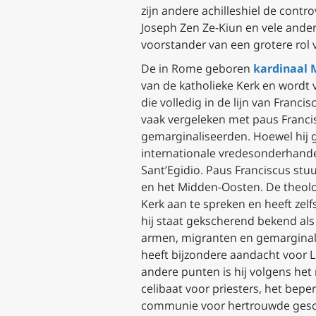
zijn andere achilleshiel de cont
Joseph Zen Ze-Kiun en vele andere
voorstander van een grotere rol v
De in Rome geboren
kardinaal 
van de katholieke Kerk en wordt
die volledig in de lijn van Franc
vaak vergeleken met paus Franci
gemarginaliseerden. Hoewel hij g
internationale vredesonderhandel
Sant’Egidio. Paus Franciscus stu
en het Midden-Oosten. De theologi
Kerk aan te spreken en heeft zelfs
hij staat gekscherend bekend als 
armen, migranten en gemarginal
heeft bijzondere aandacht voor 
andere punten is hij volgens het
celibaat voor priesters, het bep
communie voor hertrouwde gesch