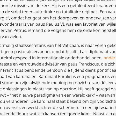
morele missie van de kerk. Hij is een getalenteerd leraar, ee
in de strijd tegen autoritaire en totalitaire regimes. Een va
 liturgie”, omdat het gaat om het doorgeven en onderwijzen van
wonderaar is van paus Paulus VI, was een favoriet van wijle
ger van Petrus, iemand die volgens hem de orde kon herstell
 van zielen.
ormalig staatssecretaris van het Vaticaan, is naar voren ge
ft geen pastorale ervaring, omdat hij altijd als diplomaat vo
leutelrol gespeeld in internationale onderhandelingen,
onder
aaste en vertrouwde adviseur van paus Franciscus, die zich a
 Franciscus benoemde persoon die tijdens diens pontificaat 
aad van kardinalen. Kardinaal Parolin is een pragmaticus en 
nd stond om zijn afwijkende mening ten opzichte van de leer 
 oplossingen in plaats van op doctrine. Hij heeft gezegd da
uwt – “het
nieuwe
paradigma van een wereldkerk” – waarvan
ou veranderen. De kardinaal staat bekend om zijn voorzich
ontroverses en werkt achter de schermen. In een tijd waarin 
bekende figuur, wat zijn kansen ten goede komt. Naast zijn g