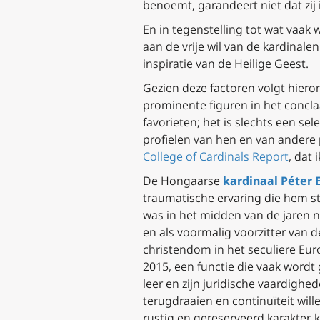
benoemt, garandeert niet dat zij
En in tegenstelling tot wat vaak 
aan de vrije wil van de kardinal
inspiratie van de Heilige Geest.
Gezien deze factoren volgt hier
prominente figuren in het concla
favorieten; het is slechts een se
profielen van hen en van andere
College of Cardinals Report
, dat
De Hongaarse
kardinaal Péter 
traumatische ervaring die hem s
was in het midden van de jaren n
en als voormalig voorzitter van 
christendom in het seculiere Eur
2015, een functie die vaak wordt
leer en zijn juridische vaardighe
terugdraaien en continuïteit wil
rustig en gereserveerd karakter, k