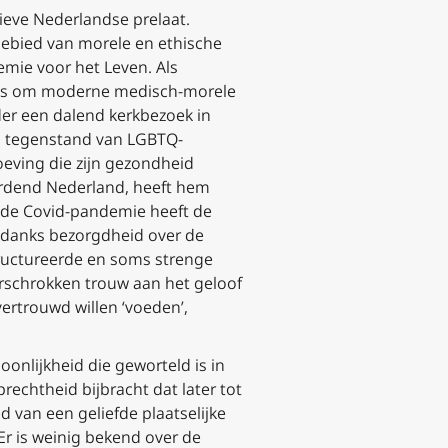
ieve Nederlandse prelaat.
 gebied van morele en ethische
demie voor het Leven. Als
ikt is om moderne medisch-morele
der een dalend kerkbezoek in
an tegenstand van LGBTQ-
oeving die zijn gezondheid
wordend Nederland, heeft hem
 de Covid-pandemie heeft de
ndanks bezorgdheid over de
tructureerde en soms strenge
nverschrokken trouw aan het geloof
vertrouwd willen ‘voeden’,
oonlijkheid die geworteld is in
echtheid bijbracht dat later tot
 van een geliefde plaatselijke
Er is weinig bekend over de