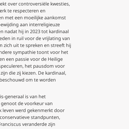
ekt over controversiële kwesties,
erk te respecteren en
nnen met een moeilijke aankomst
ewijding aan interreligieuze
nadat hij in 2023 tot kardinaal
eden in ruil voor de vrijlating van
zich uit te spreken en streeft hij
jzondere sympathie toont voor het
 en een passie voor de Heilige
n speculeren, het pausdom voor
jn die zij kiezen. De kardinaal,
en beschouwd om te worden
is-generaal is van het
j genoot de voorkeur van
ijk leven werd gekenmerkt door
h conservatieve standpunten,
Franciscus veranderde zijn