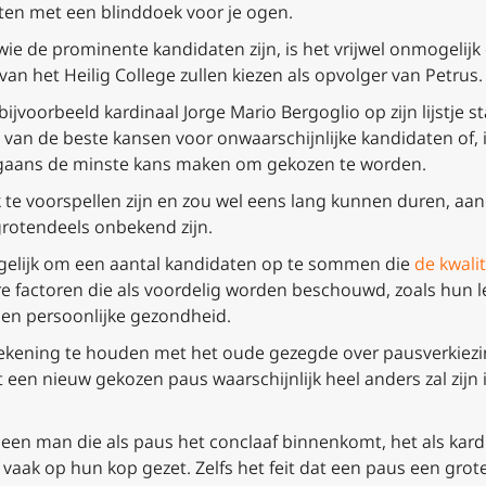
rten met een blinddoek voor je ogen.
e de prominente kandidaten zijn, is het vrijwel onmogelijk
an het Heilig College zullen kiezen als opvolger van Petrus.
bijvoorbeeld kardinaal Jorge Mario Bergoglio op zijn lijstje
l van de beste kansen voor onwaarschijnlijke kandidaten of, i
rgaans de minste kans maken om gekozen te worden.
jk te voorspellen zijn en zou wel eens lang kunnen duren, aan
grotendeels onbekend zijn.
gelijk om een aantal kandidaten op te sommen die
de kwali
e factoren die als voordelig worden beschouwd, zoals hun lee
g en persoonlijke gezondheid.
ekening te houden met het oude gezegde over pausverkiezin
een nieuw gekozen paus waarschijnlijk heel anders zal zijn i
een man die als paus het conclaaf binnenkomt, het als kard
aak op hun kop gezet. Zelfs het feit dat een paus een grot