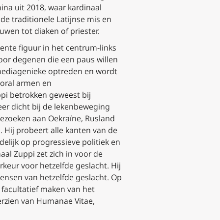
ina uit 2018, waar kardinaal
de traditionele Latijnse mis en
uwen tot diaken of priester.
ente figuur in het centrum-links
oor degenen die een paus willen
en mediagenieke optreden en wordt
ooral armen en
ppi betrokken geweest bij
eer dicht bij de lekenbeweging
 bezoeken aan Oekraïne, Rusland
 Hij probeert alle kanten van de
idelijk op progressieve politiek en
aal Zuppi zet zich in voor de
ur voor hetzelfde geslacht. Hij
ensen van hetzelfde geslacht. Op
 facultatief maken van het
erzien van
Humanae Vitae
,