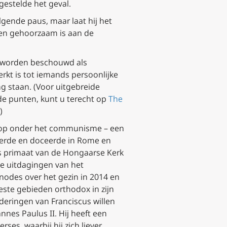
gestelde het geval.
lgende paus, maar laat hij het
r en gehoorzaam is aan de
n worden beschouwd als
perkt is tot iemands persoonlijke
ng staan. (Voor uitgebreide
de punten, kunt u terecht op
The
)
 op onder het communisme – een
deerde en doceerde in Rome en
 is primaat van de Hongaarse Kerk
de uitdagingen van het
ynodes over het gezin in 2014 en
este gebieden orthodox in zijn
nderingen van Franciscus willen
nes Paulus II. Hij heeft een
ses, waarbij hij zich liever