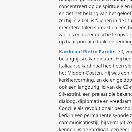
concentreert op de spirituele en 
en ziet het belang van het geloof 
zei hij in 2024, is “dienen in de
meerdere talen spreekt en een be
zag als een zeer geschikte opvol
op haar primaire taak: de redding
Kardinaal Pietro Parolin
,
70, vo
belangrijkste kandidaten. Hij hee
Italiaanse kardinaal heeft een s
het Midden-Oosten. Hij was een n
kerkhervorming, en de enige door
ook een langdurig lid van de C9-r
Silvestrini, een prelaat die beke
dialoog, diplomatie en vreedzame
Concilie als revolutionair bescho
kerk in een permanente synode z
communicatiestijl; hij vermijdt c
kennen, is de kardinaal een zeer 