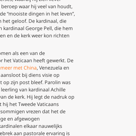
n beroep waar hij veel van houdt,
n de “mooiste dingen in het leven”,
 het geloof. De kardinaal, die
n kardinaal George Pell, die hem
en en de kerk weer kon richten
komen als een van de
or het Vaticaan heeft gewerkt. De
 meer met China
, Venezuela en
ansloot bij diens visie op
op zijn post bleef. Parolin was
leerling van kardinaal Achille
van de kerk. Hij legt de nadruk op
t hij het Tweede Vaticaans
 sommigen vrezen dat het de
tige en afgewogen
kardinalen elkaar nauwelijks
ebrek aan pastorale ervaring is