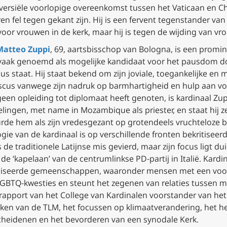
roversiële voorlopige overeenkomst tussen het Vaticaan en Ch
n fel tegen gekant zijn. Hij is een fervent tegenstander van 
oor vrouwen in de kerk, maar hij is tegen de wijding van vro
Matteo Zuppi
, 69, aartsbisschop van Bologna, is een promin
 vaak genoemd als mogelijke kandidaat voor het pausdom d
iscus staat. Hij staat bekend om zijn joviale, toegankelijke 
scus vanwege zijn nadruk op barmhartigheid en hulp aan v
een opleiding tot diplomaat heeft genoten, is kardinaal Zu
ingen, met name in Mozambique als priester, en staat hij z
urde hem als zijn vredesgezant op grotendeels vruchteloze
e van de kardinaal is op verschillende fronten bekritiseerd.
 de traditionele Latijnse mis gevierd, maar zijn focus ligt du
de ‘kapelaan’ van de centrumlinkse PD-partij in Italië. Kardin
iseerde gemeenschappen, waaronder mensen met een voorke
LGBTQ-kwesties en steunt het zegenen van relaties tussen m
rapport van het College van Kardinalen
voorstander van het
erken van de TLM, het focussen op klimaatverandering, het h
eidenen en het bevorderen van een synodale Kerk.