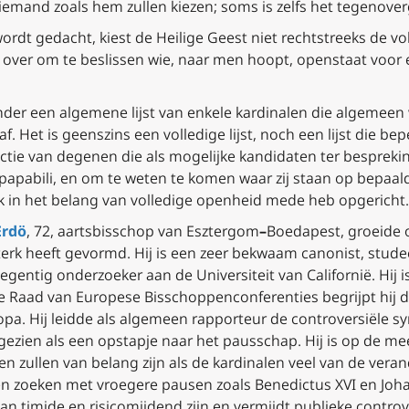
 iemand zoals hem zullen kiezen; soms is zelfs het tegenover
wordt gedacht, kiest de Heilige Geest niet rechtstreeks de vo
en over om te beslissen wie, naar men hoopt, openstaat voo
onder een algemene lijst van enkele kardinalen die algemee
af
.
Het is geenszins een volledige lijst, noch een lijst die be
lectie van degenen die als mogelijke kandidaten ter bespreki
papabili
, en om te weten te komen waar zij staan op bepaal
 ik in het belang van volledige openheid mede heb opgericht.
Erdö
, 72, aartsbisschop van Esztergom
–
Boedapest, groeide
terk heeft gevormd. Hij is een zeer bekwaam canonist, stu
egentig onderzoeker aan de Universiteit van Californië. Hij
de Raad van Europese Bisschoppenconferenties begrijpt hij 
opa. Hij leidde als algemeen rapporteur de controversiële s
 gezien als een opstapje naar het pausschap. Hij is op de me
den zullen van belang zijn als de kardinalen veel van de vera
len zoeken met vroegere pausen zoals Benedictus XVI en Johan
an timide en risicomijdend zijn en vermijdt publieke controver