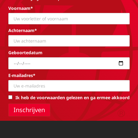
Voornaam*
Achternaam*
Geboortedatum
E-mailadres*
Ik heb de voorwaarden gelezen en ga ermee akkoord