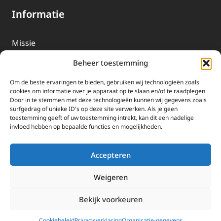
Informatie
Missie
Over EWTN
Beheer toestemming
Geschiedenis
Om de beste ervaringen te bieden, gebruiken wij technologieën zoals
EWTN-Team
cookies om informatie over je apparaat op te slaan en/of te raadplegen.
Door in te stemmen met deze technologieën kunnen wij gegevens zoals
Organisatiegegevens
surfgedrag of unieke ID's op deze site verwerken. Als je geen
toestemming geeft of uw toestemming intrekt, kan dit een nadelige
invloed hebben op bepaalde functies en mogelijkheden.
Doneren
EWTN wordt uitsluitend gefinancierd door uw donaties.
Accepteren
Wij ontvangen bewust geen advertentie-inkomsten of
kerkelijke financiele ondersteuning.
Weigeren
Doneren
Bekijk voorkeuren
2025 EWTN Lage Landen | Katholieke Media | © Stichting EWTN Lage
Landen |
Cookies
|
Privacyverklaring
Cookiebeleid
Privacyverklaring
Organisatie-gegevens