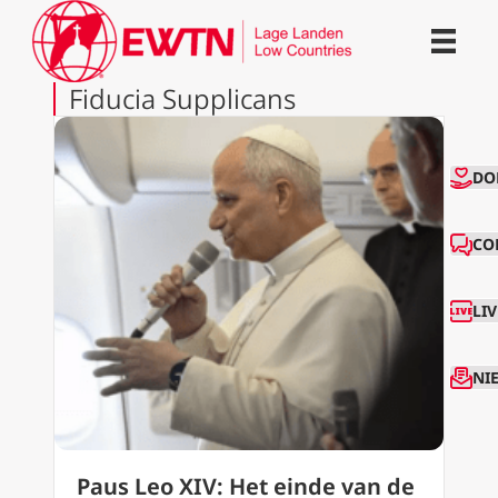
Fiducia Supplicans
CO
DO
CO
LI
NI
Paus Leo XIV: Het einde van de