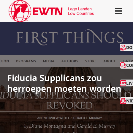
CO
DO
CO
Fiducia Supplicans zou
LI
herroepen moeten worden
NI