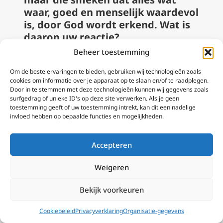
waar, goed en menselijk waardevol
is, door God wordt erkend. Wat is
daarop uw reactie?
Beheer toestemming
Een relatie die gebaseerd is op de
wederzijdse belofte om sodomie te
Om de beste ervaringen te bieden, gebruiken wij technologieën zoals
cookies om informatie over je apparaat op te slaan en/of te raadplegen.
bedrijven kan niet “verrijkt” worden. De
Door in te stemmen met deze technologieën kunnen wij gegevens zoals
dodelijke wond aan de zielen van de
surfgedrag of unieke ID's op deze site verwerken. Als je geen
toestemming geeft of uw toestemming intrekt, kan dit een nadelige
twee personen die sodomie met elkaar
invloed hebben op bepaalde functies en mogelijkheden.
bedrijven kan alleen “geheeld” worden
door de relatie te beëindigen. In zo’n
Accepteren
relatie blijven is een nabije
gelegenheid die aanzet tot doodzonde.
Weigeren
Het kan niet “verheven worden door de
Bekijk voorkeuren
aanwezigheid van de Heilige Geest”,
aangezien de Heilige Geest zo’n relatie
Cookiebeleid
Privacyverklaring
Organisatie-gegevens
veroordeelt en verbiedt. “Menselijke