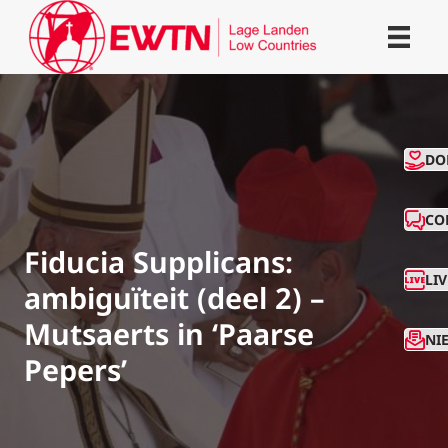
CO
DO
CO
Fiducia Supplicans:
LI
ambiguïteit (deel 2) –
Mutsaerts in ‘Paarse
NI
Pepers’