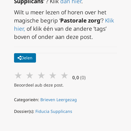
Supplicans
‘ ? Klik
dan hier
.
Wilt u meer lezen of horen over het
magische begrip ‘
Pastorale zorg
‘?
Klik
hier,
of klik één van de andere ’tags’
boven of onder aan deze post.
Delen
★
★
★
★
★
0,0
(0)
Beoordeel aub deze post.
Categorieën:
Brieven Leergezag
Dossier(s):
Fiducia Supplicans