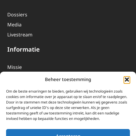
Dossiers
Media
Livestream
Informatie
Missie
Over EWTN
Beheer toestemming
Geschiedenis
Om de beste ervaringen te bieden, gebruiken wij technologieën zoals
EWTN-Team
cookies om informatie over je apparaat op te slaan en/of te raadplegen.
Door in te stemmen met deze technologieën kunnen wij gegevens zoals
Organisatiegegevens
surfgedrag of unieke ID's op deze site verwerken. Als je geen
toestemming geeft of uw toestemming intrekt, kan dit een nadelige
invloed hebben op bepaalde functies en mogelijkheden.
Doneren
EWTN wordt uitsluitend gefinancierd door uw donaties.
Accepteren