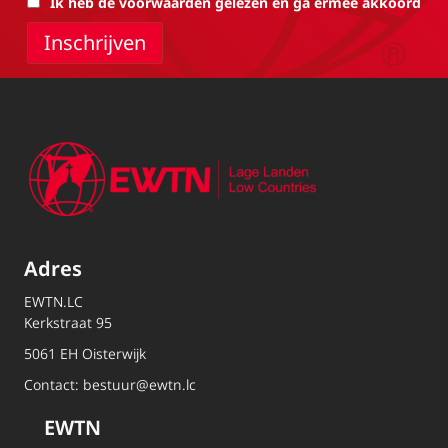
Ik heb de voorwaarden gelezen en ga ermee akkoord
Adres
EWTN.LC
Kerkstraat 95
5061 EH Oisterwijk
Contact:
bestuur@ewtn.lc
EWTN