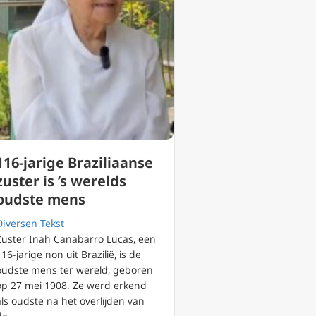
116-jarige Braziliaanse
zuster is ’s werelds
oudste mens
Diversen Tekst
Zuster Inah Canabarro Lucas, een
116-jarige non uit Brazilië, is de
oudste mens ter wereld, geboren
op 27 mei 1908. Ze werd erkend
als oudste na het overlijden van