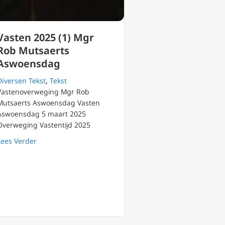
Vasten 2025 (1) Mgr
Rob Mutsaerts
Aswoensdag
Diversen Tekst
,
Tekst
Vastenoverweging Mgr Rob
Mutsaerts Aswoensdag Vasten
Aswoensdag 5 maart 2025
Overweging Vastentijd 2025
about Vasten 2025 (1) Mgr Rob Mutsaerts Aswoensdag
Lees Verder
pdracht van Guadalupe-topdeskundige