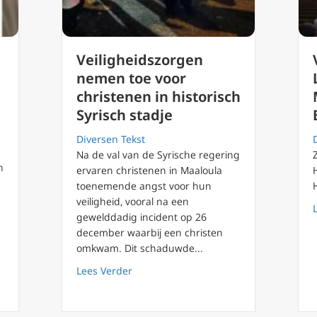
Veiligheidszorgen
nemen toe voor
christenen in historisch
Syrisch stadje
Diversen Tekst
e
Na de val van de Syrische regering
n
ervaren christenen in Maaloula
toenemende angst voor hun
veiligheid, vooral na een
gewelddadig incident op 26
december waarbij een christen
omkwam. Dit schaduwde...
beljaar’ onthult het belang van het Heilige Jaar 2025
about Veiligheidszorgen nemen toe voor
Lees Verder