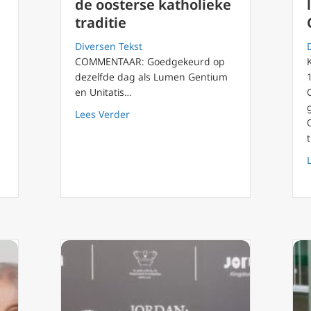
de oosterse katholieke
traditie
Diversen Tekst
COMMENTAAR: Goedgekeurd op
dezelfde dag als Lumen Gentium
en Unitatis…
ranciscus tot Maria ‘die alle knopen ontwart’
about Orientalium Ecclesiarum: hoe Vat
Lees Verder