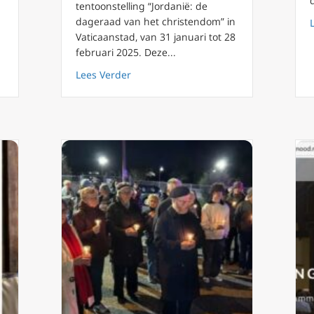
tentoonstelling “Jordanië: de
dageraad van het christendom” in
Vaticaanstad, van 31 januari tot 28
februari 2025. Deze...
 van kardinaal Pell twee jaar na zijn plotselinge dood
about Vaticaan: tentoonstelling over w
Lees Verder