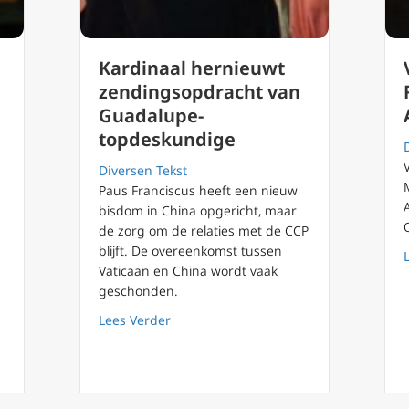
Kardinaal hernieuwt
zendingsopdracht van
Guadalupe-
topdeskundige
Diversen Tekst
Paus Franciscus heeft een nieuw
bisdom in China opgericht, maar
de zorg om de relaties met de CCP
blijft. De overeenkomst tussen
Vaticaan en China wordt vaak
geschonden.
 De Kracht van Kleine daden: een Oproep tot Liefde en Bewustzijn
about Kardinaal hernieuwt zendingso
Lees Verder