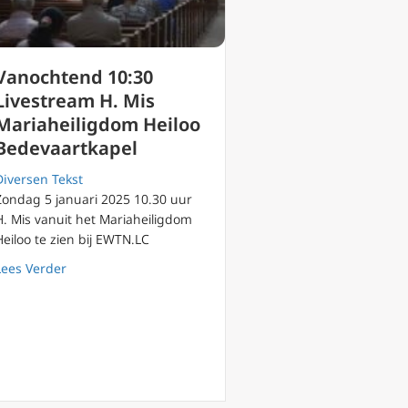
Vanochtend 10:30
Livestream H. Mis
Mariaheiligdom Heiloo
Bedevaartkapel
Diversen Tekst
Zondag 5 januari 2025 10.30 uur
H. Mis vanuit het Mariaheiligdom
Heiloo te zien bij EWTN.LC
about Vanochtend 10:30 Livestream H. Mis Mariaheilig
Lees Verder
 christenen in historisch Syrisch stadje