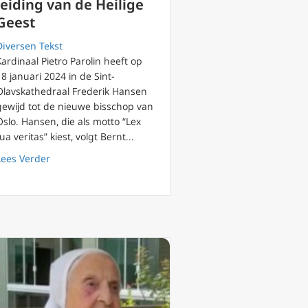
leiding van de Heilige
Geest
Diversen Tekst
Kardinaal Pietro Parolin heeft op
18 januari 2024 in de Sint-
Olavskathedraal Frederik Hansen
gewijd tot de nieuwe bisschop van
icanum II putte uit de oosterse katholieke traditie
Oslo. Hansen, die als motto “Lex
tua veritas” kiest, volgt Bernt...
about Kardinaal Parolin wijdt nieuwe bisschop van Oslo
Lees Verder