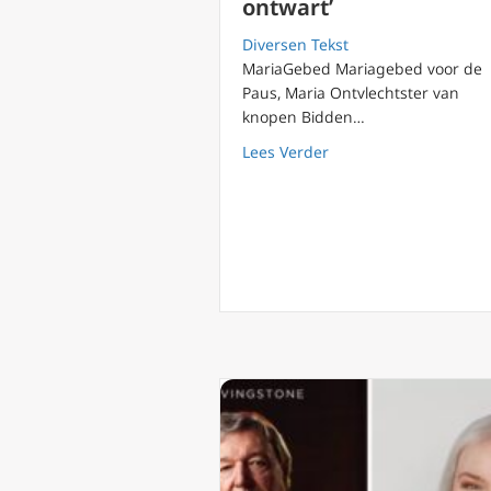
ontwart’
Diversen Tekst
MariaGebed Mariagebed voor de
Paus, Maria Ontvlechtster van
knopen Bidden…
about Bidt voor Paus F
Lees Verder