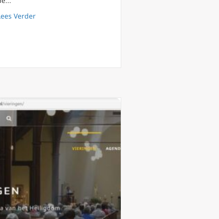
de...
about 116-jarige Braziliaanse zuster is ’s werelds ouds
Lees Verder
ortels van het christendom in Jordanië