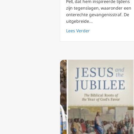
Pell, dat hem inspireerde tijdens
zijn tegenslagen, waaronder een
onterechte gevangenisstraf. De
uitgebreide...
about Nieuwe biografie
Lees Verder