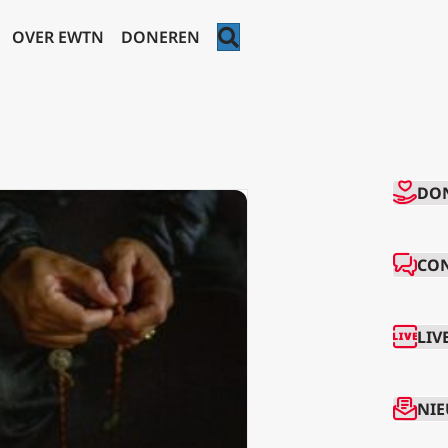
ZOEKEN
OVER EWTN
DONEREN
CO
DO
CO
LIV
NIE