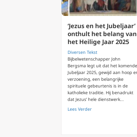
‘Jezus en het Jubeljaar’
onthult het belang van
het Heilige Jaar 2025
Diversen Tekst
Bijbelwetenschapper John
Bergsma legt uit dat het komend
Jubeljaar 2025, gewijd aan hoop e
verzoening, een belangrijke
spirituele gebeurtenis is in de
katholieke traditie. Hij benadrukt
dat Jezus’ hele dienstwerk...
about ‘Jezus en het Ju
Lees Verder