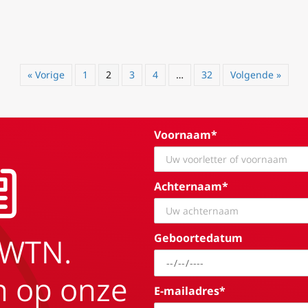
« Vorige
1
2
3
4
…
32
Volgende »
Voornaam*
Achternaam*
Geboortedatum
EWTN.
in op onze
E-mailadres*