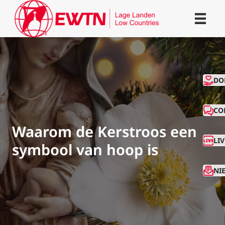
CO
DO
CO
Waarom de Kerstroos een
LI
symbool van hoop is
NI