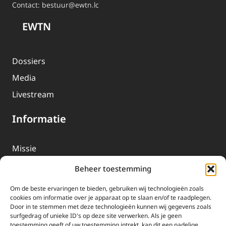
Contact:
bestuur@ewtn.lc
EWTN
Dossiers
Media
Livestream
Informatie
Missie
Over EWTN
Beheer toestemming
Geschiedenis
Om de beste ervaringen te bieden, gebruiken wij technologieën zoals
EWTN-Team
cookies om informatie over je apparaat op te slaan en/of te raadplegen.
Door in te stemmen met deze technologieën kunnen wij gegevens zoals
Organisatiegegevens
surfgedrag of unieke ID's op deze site verwerken. Als je geen
toestemming geeft of uw toestemming intrekt, kan dit een nadelige