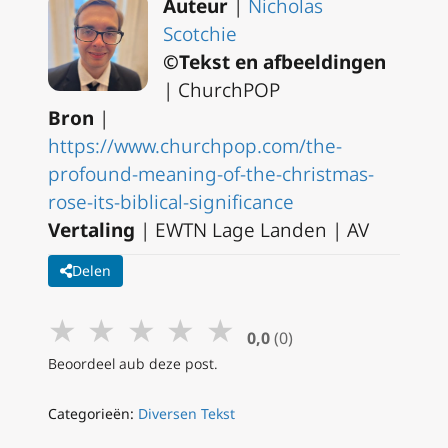
Auteur
|
Nicholas
Scotchie
©Tekst en afbeeldingen
| ChurchPOP
Bron
|
https://www.churchpop.com/the-
profound-meaning-of-the-christmas-
rose-its-biblical-significance
Vertaling
| EWTN Lage Landen | AV
Delen
★
★
★
★
★
0,0
(0)
Beoordeel aub deze post.
Categorieën:
Diversen Tekst