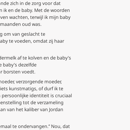
ande zich in de zorg voor dat
an ik en de baby. Met de woorden
ven wachten, terwijl ik mijn baby
jf maanden oud was.
ng om van geslacht te
 baby te voeden, omdat zij haar
ermelk af te kolven en de baby’s
e baby’s dezelfde
r borsten voedt.
moeder, verzorgende moeder,
ts kunstmatigs, of durf ik te
rsoonlijke identiteit is cruciaal
egenstelling tot de verzameling
n van het kaliber van Jordan
llemaal te ondervangen.” Nou, dat