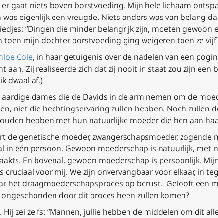
en: er gaat niets boven borstvoeding. Mijn hele lichaam ontsp
 was eigenlijk een vreugde. Niets anders was van belang d
iedjes: “Dingen die minder belangrijk zijn, moeten gewoon e
van toen mijn dochter borstvoeding ging weigeren toen ze vi
hloe Cole
, in haar getuigenis over de nadelen van een pogi
 aan. Zij realiseerde zich dat zij nooit in staat zou zijn een
k dwaal af.)
 de aardige dames die de Davids in de arm nemen om de moed
ven, niet die hechtingservaring zullen hebben. Noch zullen d
zouden hebben met hun natuurlijke moeder die hen aan haa
ert de genetische moeder, zwangerschapsmoeder, zogende 
l in één persoon. Gewoon moederschap is natuurlijk, met nie
kts. En bovenal, gewoon moederschap is persoonlijk. Mijn pe
is cruciaal voor mij. We zijn onvervangbaar voor elkaar, in t
ar het draagmoederschapsproces op berust. Gelooft een ma
s ongeschonden door dit proces heen zullen komen?
n. Hij zei zelfs: “Mannen, jullie hebben de middelen om dit a