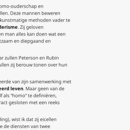
omo-ouderschap en
vallen. Deze mannen beweren
t kunstmatige methoden vader te
derisme
. Zij geloven
een man alles kan doen wat een
achtzaam en diepgaand en
aar zullen Peterson en Rubin
ullen zij berouw tonen over hun
 leerde van zijn samenwerking met
eerd leven
. Maar geen van de
f als “homo” te definiëren,
tract gesloten met een reeks
.
ling
), wist ik dat zij eicellen
ze de diensten van twee