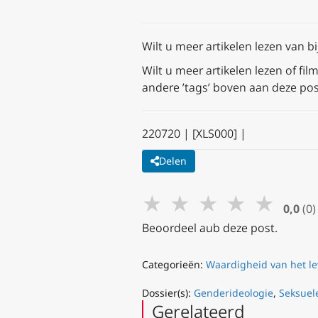
Wilt u meer artikelen lezen van b
Wilt u meer artikelen lezen of fi
andere ’tags’ boven aan deze pos
220720 | [XLS000] |
Delen
★
★
★
★
★
0,0
(0)
Beoordeel aub deze post.
Categorieën:
Waardigheid van het l
Dossier(s):
Genderideologie
,
Seksuel
Gerelateerd