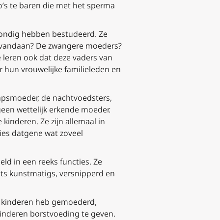
o’s te baren die met het sperma
grondig hebben bestudeerd. Ze
k vandaan? De zwangere moeders?
leren ook dat deze vaders van
r hun vrouwelijke familieleden en
hapsmoeder, de nachtvoedsters,
geen wettelijk erkende moeder.
kinderen. Ze zijn allemaal in
cies datgene wat zoveel
ld in een reeks functies. Ze
ets kunstmatigs, versnipperd en
10 kinderen heb gemoederd,
 kinderen borstvoeding te geven.