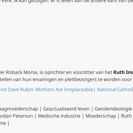
 Kerk. Ik kan getuigen: er is leven aan de andere kant van 
fer Roback Morse, is oprichter en voorzitter van het
Ruth Ins
tellen van hun ervaringen en pleitbezorgers te worden voor 
d Dave Rubin: Mothers Are Irreplaceable| National Catholic
raagmoederschap | Geactualiseerd leven | Genderideolog
Jordan Peterson | Medische industrie | Moederschap | Ruth i
sme |