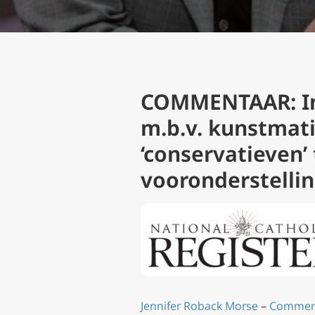
COMMENTAAR: In 
m.b.v. kunstmat
‘conservatieven
vooronderstelli
Jennifer Roback Morse
–
Commen