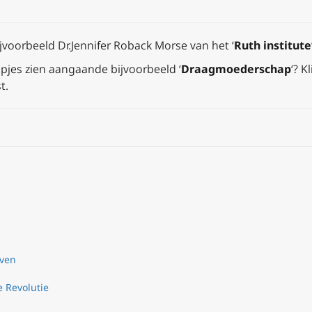
ijvoorbeeld Dr.Jennifer Roback Morse van het ‘
Ruth institute
lmpjes zien aangaande bijvoorbeeld ‘
Draagmoederschap
‘? K
t.
even
e Revolutie