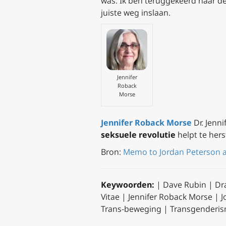
was. Ik ben teruggekeerd naar de
juiste weg inslaan.
Jennifer
Roback
Morse
Jennifer Roback Morse
Dr. Jenni
seksuele revolutie
helpt te hers
Bron:
Memo to Jordan Peterson an
Keywoorden:
| Dave Rubin | D
Vitae | Jennifer Roback Morse | 
Trans-beweging | Transgenderi