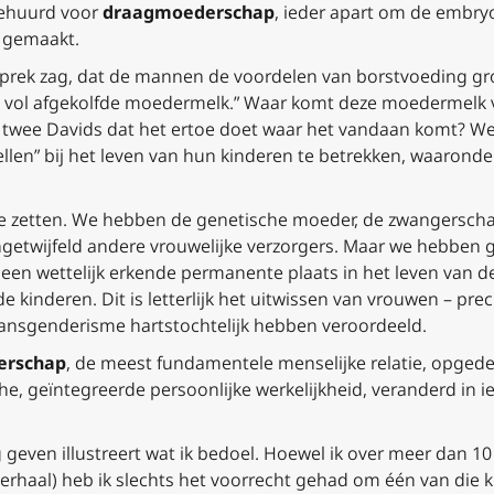
gehuurd voor
draagmoederschap
, ieder apart om de embry
 gemaakt.
ogesprek zag, dat de mannen de voordelen van borstvoeding 
ers vol afgekolfde moedermelk.” Waar komt deze moedermel
wee Davids dat het ertoe doet waar het vandaan komt? We 
ellen” bij het leven van hun kinderen te betrekken, waaronde
jtje zetten. We hebben de genetische moeder, de zwangersc
ngetwijfeld andere vrouwelijke verzorgers. Maar we hebben 
een wettelijk erkende permanente plaats in het leven van de 
e kinderen. Dit is letterlijk het uitwissen van vrouwen – pre
ransgenderisme hartstochtelijk hebben veroordeeld.
erschap
, de meest fundamentele menselijke relatie, opgedee
, geïntegreerde persoonlijke werkelijkheid, veranderd in i
 geven illustreert wat ik bedoel. Hoewel ik over meer dan 
g verhaal) heb ik slechts het voorrecht gehad om één van die