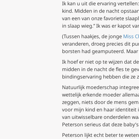
Ik kan u uit die ervaring vertell
kind. Midden in de nacht opstaan
van een van onze favoriete slaapl
in slaap wieg.” Ik was er kapot 
(Tussen haakjes, de jonge
Miss C
veranderen, droeg precies dit punt
borsten had geamputeerd. Maar i
Ik hoef er niet op te wijzen dat
midden in de nacht de fles te ge
bindingservaring hebben die ze 
Natuurlijk moederschap integre
wettelijk erkende moeder allemaa
zeggen, niets door de mens gemaa
voor mijn kind en haar identiteit 
van uitwisselbare onderdelen wa
Peterson serieus dat deze baby’
Peterson lijkt echt beter te wete