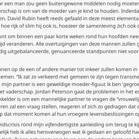
aar een man zou geen buitengewone middelen nodig moete
aderschap is om van de moeder van je kind te houden. Inder
n. David Rubin heeft reeds gefaald in deze meest elementaire p
, hoe rijk of slim hij ook is, hoezeer de samenleving zich o
unt om binnen een paar korte weken rond hun hoofden neer t
jd veranderen. Alle overtuigingen van deze mannen zullen g
dig uitgebalanceerde, genuanceerde standpunten niet voor
nen op de een of andere manier tot inkeer zullen komen in
emen. “Ik zat zo verkeerd met gemeen te zijn tegen transme
, mijn partner is een geweldige moeder-figuur, ik ben ‘gegroeid
et vaderschap. Jordan Peterson gaat de problemen in het echt
ikkelder is om een mannelijke partner te vragen de “vrouweli
ren zal een vraag stellen, reageren of zich zo gedragen dat
Op dat moment komen al hun vroegere levensbeslissingen op
scrisis rond mijn vijfendertigste aanleiding om terug te ki
delijk heb ik alles heroverwogen wat ik gedaan en geloofd ha