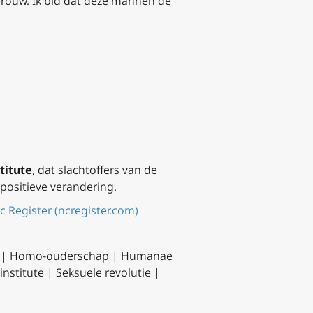
berouw. Ik bid dat deze mannen de
titute
, dat slachtoffers van de
positieve verandering.
 Register (ncregister.com)
ie | Homo-ouderschap | Humanae
nstitute | Seksuele revolutie |