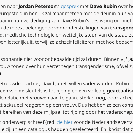
jken naar
Jordan Peterson
’s
gesprek
met
Dave Rubin
over h
eurgesteld in hen. Ik zal maar meteen met de deur in huis 
Maar in hun verdediging van Dave Rubin’s beslissing om me
an de meest beledigende vooronderstellingen van
transgen
eld, medische technologie en wettelijke steun van de staat, 
 letterlijk uit, terwijl ze zichzelf feliciteren met hoe bed
issonantie niet voor onbepaalde tijd zal duren. Binnen vijf j
erouw tonen over hun verzet tegen transgenderisme, ofwel z
p
.
 getrouwde” partner, David Janet, willen vader worden. Rubin
n van de sleutels is tot rijping en een volledig
geactualis
e relatie met vrouwen aan te gaan. Sterker nog, door zichzel
j niet seksueel reageren op een vrouw. Dus hebben ze een con
 bereiken van deze mijlpaal tot rijping door het vaderschap
t onderwerp schreef (
red.
zie hier
voor de Nederlandse verta
 zij uit een catalogus hadden geselecteerd. En ik wist dat 