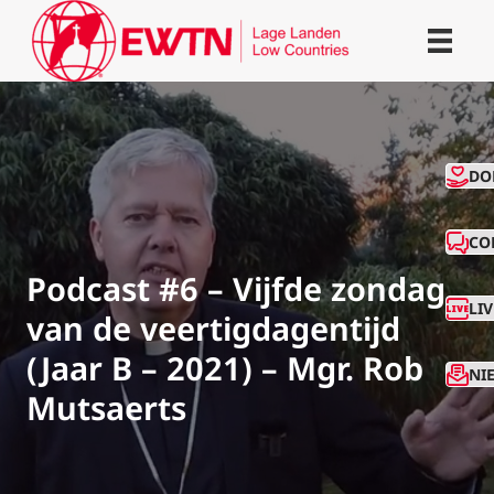
CO
DO
CO
Podcast #6 – Vijfde zondag
LI
van de veertigdagentijd
(Jaar B – 2021) – Mgr. Rob
NI
Mutsaerts