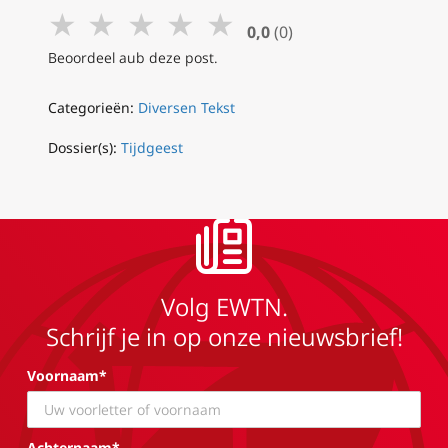
★
★
★
★
★
0,0
(0)
Beoordeel aub deze post.
Categorieën:
Diversen Tekst
Dossier(s):
Tijdgeest
Volg EWTN.
Schrijf je in op onze nieuwsbrief!
Voornaam*
Achternaam*