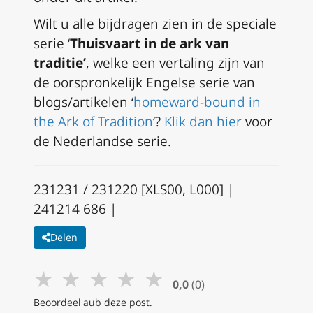
Wilt u alle bijdragen zien in de speciale
serie ‘
Thuisvaart in de ark van
traditie’
, welke een vertaling zijn van
de oorspronkelijk Engelse serie van
blogs/artikelen ‘
homeward-bound in
the Ark of Tradition
‘?
Klik dan hier
voor
de Nederlandse serie.
231231 / 231220 [XLS00, L000] |
241214 686 |
Delen
★
★
★
★
★
0,0
(0)
Beoordeel aub deze post.