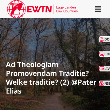
CO
DO
CO
Ad Theologiam
LI
Promovendam Traditie?
Welke traditie? (2) @Pater
NI
Elias