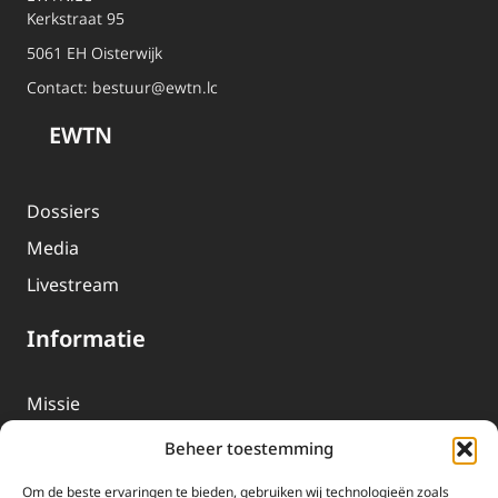
Kerkstraat 95
5061 EH Oisterwijk
Contact:
bestuur@ewtn.lc
EWTN
Dossiers
Media
Livestream
Informatie
Missie
Over EWTN
Beheer toestemming
Geschiedenis
Om de beste ervaringen te bieden, gebruiken wij technologieën zoals