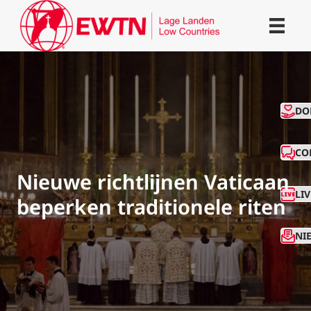
CO
DO
CO
Nieuwe richtlijnen Vaticaan
LI
beperken traditionele riten
NI