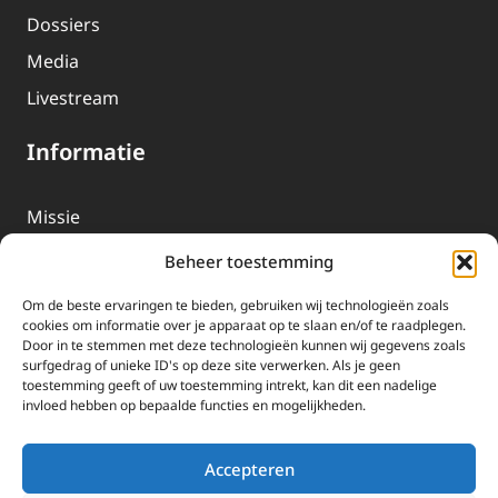
Dossiers
Media
Livestream
Informatie
Missie
Over EWTN
Beheer toestemming
Geschiedenis
Om de beste ervaringen te bieden, gebruiken wij technologieën zoals
EWTN-Team
cookies om informatie over je apparaat op te slaan en/of te raadplegen.
Door in te stemmen met deze technologieën kunnen wij gegevens zoals
Organisatiegegevens
surfgedrag of unieke ID's op deze site verwerken. Als je geen
toestemming geeft of uw toestemming intrekt, kan dit een nadelige
invloed hebben op bepaalde functies en mogelijkheden.
Doneren
EWTN wordt uitsluitend gefinancierd door uw donaties.
Accepteren
Wij ontvangen bewust geen advertentie-inkomsten of