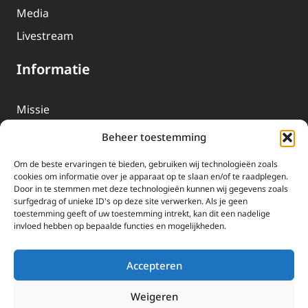
Media
Livestream
Informatie
Missie
Over EWTN
Beheer toestemming
Geschiedenis
Om de beste ervaringen te bieden, gebruiken wij technologieën zoals
EWTN-Team
cookies om informatie over je apparaat op te slaan en/of te raadplegen.
Door in te stemmen met deze technologieën kunnen wij gegevens zoals
Organisatiegegevens
surfgedrag of unieke ID's op deze site verwerken. Als je geen
toestemming geeft of uw toestemming intrekt, kan dit een nadelige
invloed hebben op bepaalde functies en mogelijkheden.
Doneren
EWTN wordt uitsluitend gefinancierd door uw donaties.
Accepteren
Wij ontvangen bewust geen advertentie-inkomsten of
kerkelijke financiele ondersteuning.
Weigeren
Doneren