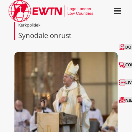
Kerkpolitiek
Synodale onrust
CO
DO
CO
LI
NI