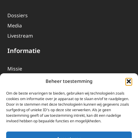
Dossiers
Media
Livestream
Informatie
Missie
Over EWTN
Beheer toestemming
Geschiedenis
Om de beste ervaringen te bieden, gebruiken wij technologieën zoals
EWTN-Team
cookies om informatie over je apparaat op te slaan en/of te raadplegen.
Door in te stemmen met deze technologieën kunnen wij gegevens zoals
Organisatiegegevens
surfgedrag of unieke ID's op deze site verwerken. Als je geen
toestemming geeft of uw toestemming intrekt, kan dit een nadelige
invloed hebben op bepaalde functies en mogelijkheden.
Doneren
EWTN wordt uitsluitend gefinancierd door uw donaties.