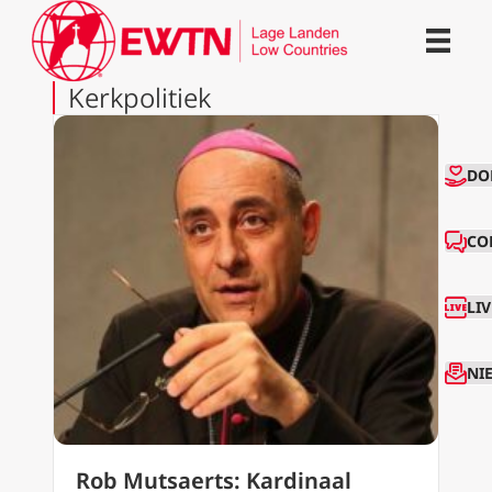
Kerkpolitiek
CO
DO
CO
LI
NI
Rob Mutsaerts: Kardinaal