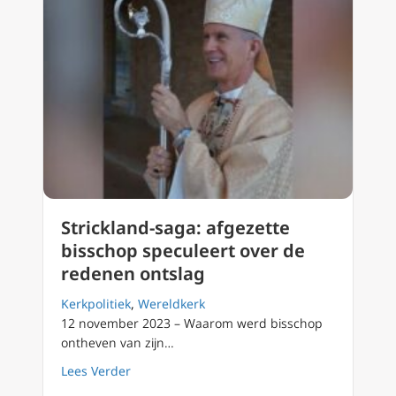
Strickland-saga: afgezette
bisschop speculeert over de
redenen ontslag
Kerkpolitiek
,
Wereldkerk
12 november 2023 – Waarom werd bisschop
ontheven van zijn…
about Strickland-saga: afgezette bisschop s
Lees Verder