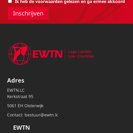
Ik heb de voorwaarden gelezen en ga ermee akkoord
Adres
EWTN.LC
Kerkstraat 95
5061 EH Oisterwijk
Contact:
bestuur@ewtn.lc
EWTN