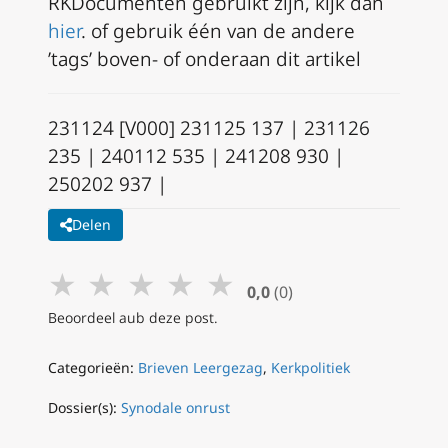
RKDocumenten gebruikt zijn, kijk dan
hier
. of gebruik één van de andere
’tags’ boven- of onderaan dit artikel
231124 [V000] 231125 137 | 231126
235 | 240112 535 | 241208 930 |
250202 937 |
Delen
★
★
★
★
★
0,0
(0)
Beoordeel aub deze post.
Categorieën:
Brieven Leergezag
,
Kerkpolitiek
Dossier(s):
Synodale onrust