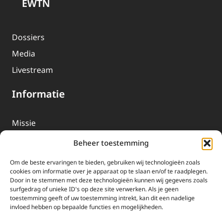
EWTN
Dossiers
Media
Livestream
Informatie
Missie
Over EWTN
Beheer toestemming
Geschiedenis
Om de beste ervaringen te bieden, gebruiken wij technologieën zoals
EWTN-Team
cookies om informatie over je apparaat op te slaan en/of te raadplegen.
Door in te stemmen met deze technologieën kunnen wij gegevens zoals
Organisatiegegevens
surfgedrag of unieke ID's op deze site verwerken. Als je geen
toestemming geeft of uw toestemming intrekt, kan dit een nadelige
invloed hebben op bepaalde functies en mogelijkheden.
Doneren