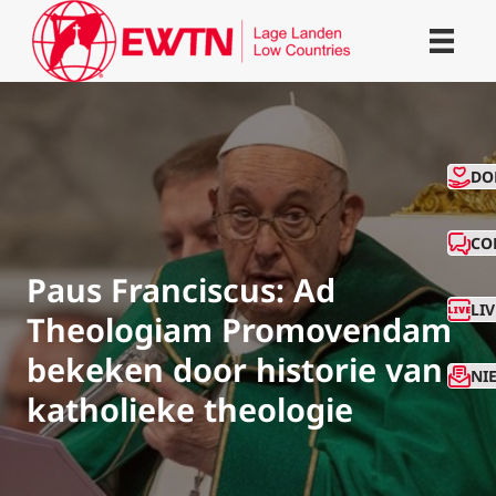
CO
DO
CO
Paus Franciscus: Ad
LI
Theologiam Promovendam
bekeken door historie van
NI
katholieke theologie