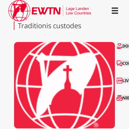
Traditionis custodes
CO
DO
CO
LI
NI