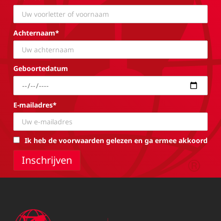
Achternaam*
Geboortedatum
E-mailadres*
Ik heb de voorwaarden gelezen en ga ermee akkoord