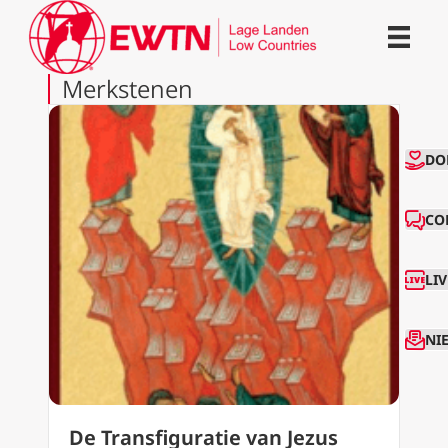
Merkstenen
CO
DO
CO
LI
NI
De Transfiguratie van Jezus