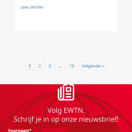
about ‘Pro-euthanasie parlementsleden niet
Lees Verder
1
2
3
…
19
Volgende »
Volg EWTN.
Schrijf je in op onze nieuwsbrief!
Voornaam*