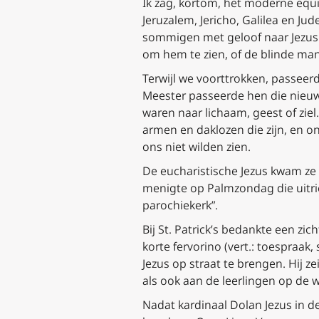
Ik zag, kortom, het moderne equ
Jeruzalem, Jericho, Galilea en J
sommigen met geloof naar Jezus u
om hem te zien, of de blinde man
Terwijl we voorttrokken, passeer
Meester passeerde hen die nieuw
waren naar lichaam, geest of zie
armen en daklozen die zijn, en 
ons niet wilden zien.
De eucharistische Jezus kwam ze a
menigte op Palmzondag die uitrie
parochiekerk”.
Bij St. Patrick’s bedankte een zi
korte
fervorino (vert.: toespraak,
Jezus op straat te brengen. Hij 
als ook aan de leerlingen op de
Nadat kardinaal Dolan Jezus in 