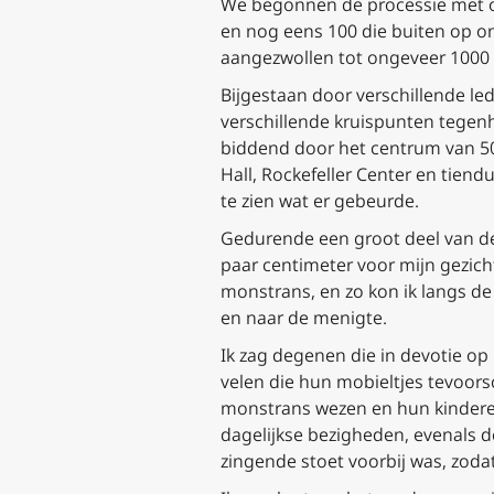
We begonnen de processie met on
en nog eens 100 die buiten op on
aangezwollen tot ongeveer 1000
Bijgestaan door verschillende l
verschillende kruispunten tegenh
biddend door het centrum van 50
Hall, Rockefeller Center en tie
te zien wat er gebeurde.
Gedurende een groot deel van de 
paar centimeter voor mijn gezich
monstrans, en zo kon ik langs de
en naar de menigte.
Ik zag degenen die in devotie op
velen die hun mobieltjes tevoor
monstrans wezen en hun kinderen
dagelijkse bezigheden, evenals
zingende stoet voorbij was, zoda