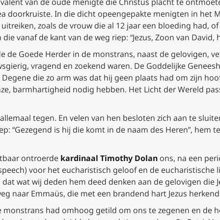
ivalent van de oude menigte die Christus placht te ontmoe
udea doorkruiste. In die dicht opeengepakte menigten in he
itreiken, zoals de vrouw die al 12 jaar een bloeding had, 
 die vanaf de kant van de weg riep: “Jezus, Zoon van David, 
de de Goede Herder in de monstrans, naast de gelovigen, vel
sgierig, vragend en zoekend waren. De Goddelijke Geneeshe
l. Degene die zo arm was dat hij geen plaats had om zijn ho
onze, barmhartigheid nodig hebben. Het Licht der Wereld p
llemaal tegen. En velen van hen besloten zich aan te sluiten
p: “Gezegend is hij die komt in de naam des Heren”, hem te
chtbaar ontroerde
kardinaal Timothy Dolan
ons, na een peri
 speech)
voor het eucharistisch geloof en de eucharistische 
zei dat wat wij deden hem deed denken aan de gelovigen die 
 weg naar Emmaüs, die met een brandend hart Jezus herkend
de monstrans had omhoog getild om ons te zegenen en de ho