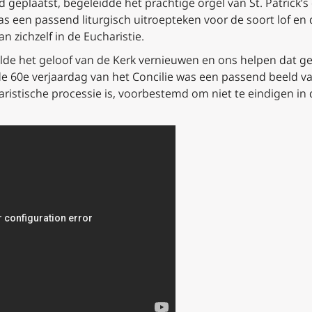
geplaatst, begeleidde het prachtige orgel van St. Patrick’s 
as een passend liturgisch uitroepteken voor de soort lof en
n zichzelf in de Eucharistie.
lde het geloof van de Kerk vernieuwen en ons helpen dat gel
de 60e verjaardag van het Concilie was een passend beeld v
haristische processie is, voorbestemd om niet te eindigen in d