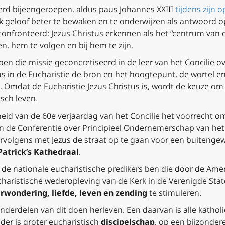
erd bijeengeroepen, aldus paus Johannes XXIII
tijdens zijn
jk geloof beter te bewaken en te onderwijzen als antwoord
nfronteerd: Jezus Christus erkennen als het “centrum van 
n, hem te volgen en bij hem te zijn.
en die missie geconcretiseerd in de leer van het Concilie over
us in de Eucharistie de bron en het hoogtepunt, de wortel e
. Omdat de Eucharistie Jezus Christus is, wordt de keuze o
sch leven.
heid van de 60e verjaardag van het Concilie het voorrecht 
n de Conferentie over Principieel Ondernemerschap van he
ervolgens met Jezus de straat op te gaan voor een buitenge
Patrick’s Kathedraal
.
n de nationale eucharistische predikers ben die door de Ame
ucharistische wederopleving van de Kerk in de Verenigde St
erwondering, liefde, leven en zending
te stimuleren.
 onderdelen van dit doen herleven. Een daarvan is alle katho
nder is groter eucharistisch
discipelschap
, op een bijzonder