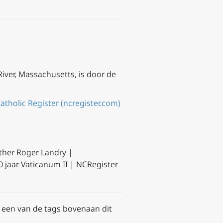
River, Massachusetts, is door de
tholic Register (ncregister.com)
ther Roger Landry |
 jaar Vaticanum II | NCRegister
k een van de tags bovenaan dit