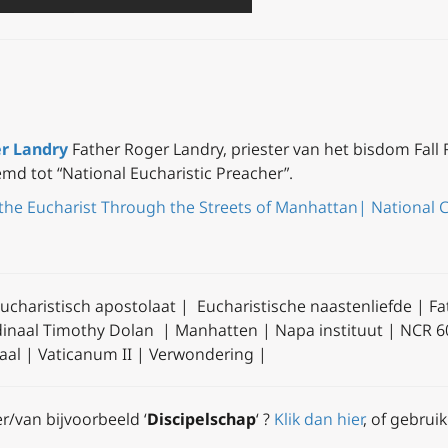
r Landry
Father Roger Landry, priester van het bisdom Fall 
 tot “National Eucharistic Preacher”.
the Eucharist Through the Streets of Manhattan| National Ca
ucharistisch apostolaat | Eucharistische naastenliefde | Fa
dinaal Timothy Dolan | Manhatten | Napa instituut | NCR 60
draal | Vaticanum II | Verwondering |
er/van bijvoorbeeld ‘
Discipelschap
‘ ?
Klik dan hier
, of gebrui