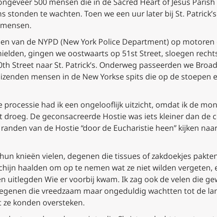
geveer 500 mensen die in de Sacred Heart of Jesus Parish
s stonden te wachten. Toen we een uur later bij St. Patric
 mensen.
eden van de NYPD (New York Police Department) op motoren 
ielden, gingen we oostwaarts op 51st Street, sloegen recht
th Street naar St. Patrick’s. Onderweg passeerden we Broad
nduizenden mensen in de New Yorkse spits die op de stoepen
processie had ik een ongelooflijk uitzicht, omdat ik de mo
t droeg. De geconsacreerde Hostie was iets kleiner dan de 
 randen van de Hostie “door de Eucharistie heen” kijken naar
 hun knieën vielen, degenen die tissues of zakdoekjes pakt
schijn haalden om op te nemen wat ze niet wilden vergeten,
 uitlegden Wie er voorbij kwam. Ik zag ook de velen die 
 degenen die vreedzaam maar ongeduldig wachtten tot de 
t ze konden oversteken.