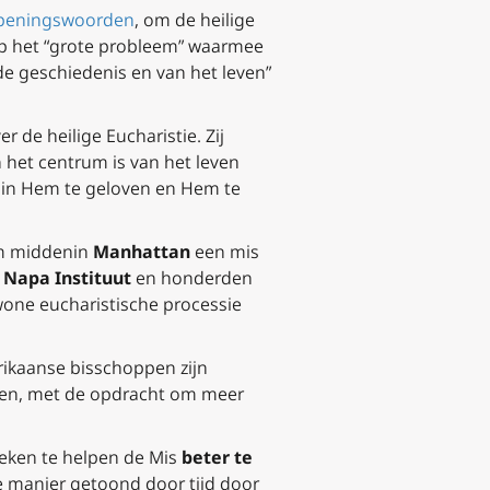
 openingswoorden
, om de heilige
 op het “grote probleem” waarmee
de geschiedenis en van het leven”
 de heilige Eucharistie. Zij
n het centrum is van het leven
m in Hem te geloven en Hem te
om middenin
Manhattan
een mis
t
Napa Instituut
en honderden
wone eucharistische processie
rikaanse bisschoppen zijn
aten, met de opdracht om meer
lieken te helpen de Mis
beter te
e manier getoond door tijd door