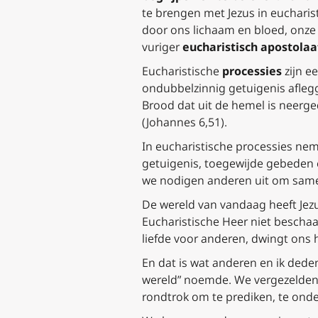
te brengen met Jezus in eucharis
door ons lichaam en bloed, onze ti
vuriger
eucharistisch apostolaa
Eucharistische
processies
zijn e
ondubbelzinnig getuigenis afleg
Brood dat uit de hemel is neerge
(Johannes 6,51).
In eucharistische processies neme
getuigenis, toegewijde gebeden e
we nodigen anderen uit om same
De wereld van vandaag heeft Jezu
Eucharistische Heer niet beschaa
liefde voor anderen, dwingt ons 
En dat is wat anderen en ik ded
wereld” noemde. We vergezelden 
rondtrok om te prediken, te onde