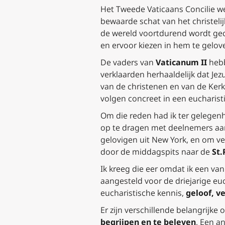
Het Tweede Vaticaans Concilie w
bewaarde schat van het christeli
de wereld voortdurend wordt geco
en ervoor kiezen in hem te gelove
De vaders van
Vaticanum II
hebb
verklaarden herhaaldelijk dat Jez
van de christenen en van de Kerk
volgen concreet in een eucharisti
Om die reden had ik ter gelegen
op te dragen met deelnemers aa
gelovigen uit New York, en om v
door de middagspits naar de
St.
Ik kreeg die eer omdat ik een va
aangesteld voor de driejarige e
eucharistische kennis,
geloof, v
Er zijn verschillende belangrijke
begrijpen en te beleven
. Een a