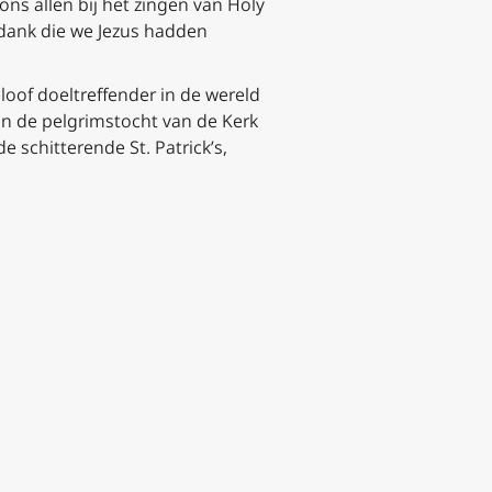
ons allen bij het zingen van
Holy
 dank die we Jezus hadden
oof doeltreffender in de wereld
an de pelgrimstocht van de Kerk
e schitterende St. Patrick’s,