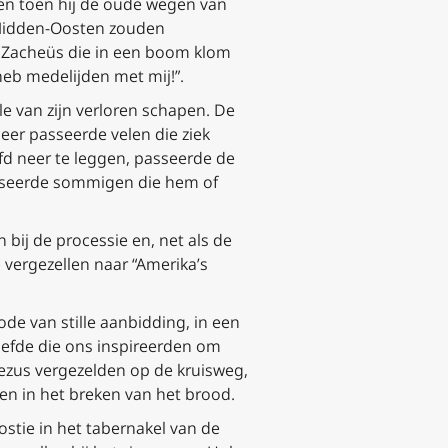
ten toen hij de oude wegen van
t Midden-Oosten zouden
of Zacheüs die in een boom klom
heb medelijden met mij!”.
e van zijn verloren schapen. De
er passeerde velen die ziek
ofd neer te leggen, passeerde de
asseerde sommigen die hem of
 bij de processie en, net als de
 vergezellen naar “Amerika’s
ode van stille aanbidding, in een
liefde die ons inspireerden om
Jezus vergezelden op de kruisweg,
en in het breken van het brood.
stie in het tabernakel van de