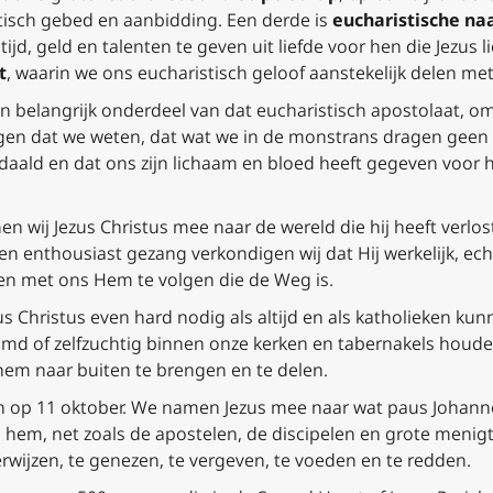
tisch gebed en aanbidding. Een derde is
eucharistische
naa
jd, geld en talenten te geven uit liefde voor hen die Jezus li
t
, waarin we ons eucharistisch geloof aanstekelijk delen me
en belangrijk onderdeel van dat eucharistisch apostolaat, 
gen dat we weten, dat wat we in de monstrans dragen geen 
daald en dat ons zijn lichaam en bloed heeft gegeven voor 
n wij Jezus Christus mee naar de wereld die hij heeft verlo
n enthousiast gezang verkondigen wij dat Hij werkelijk, echt
n met ons Hem te volgen die de Weg is.
s Christus even hard nodig als altijd en als katholieken kun
md of zelfzuchtig binnen onze kerken en tabernakels houden
hem naar buiten te brengen en te delen.
en op 11 oktober. We namen Jezus mee naar wat paus Johanne
hem, net zoals de apostelen, de discipelen en grote menigt
rwijzen, te genezen, te vergeven, te voeden en te redden.