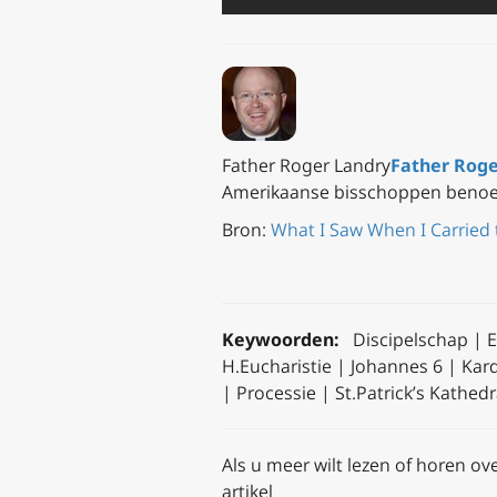
Father Roger Landry
Father Roge
Amerikaanse bisschoppen benoemd
Bron:
What I Saw When I Carried 
Keywoorden:
Discipelschap | E
H.Eucharistie | Johannes 6 | Kar
| Processie | St.Patrick’s Kathe
A
ls u meer wilt lezen of horen ov
artikel