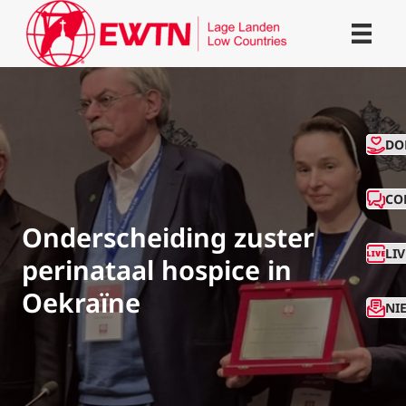
CO
DO
CO
Onderscheiding zuster
LI
perinataal hospice in
Oekraïne
NI