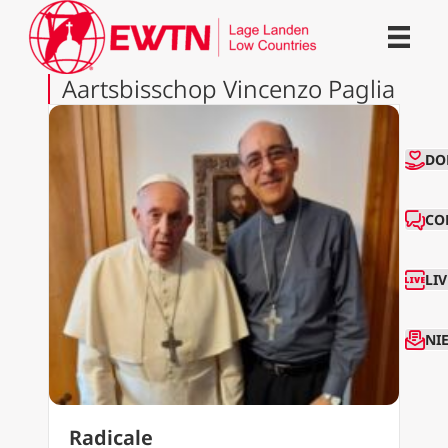
Aartsbisschop Vincenzo Paglia
CO
DO
CO
LI
NI
Radicale