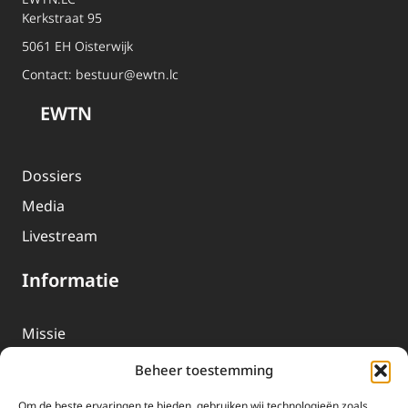
Kerkstraat 95
5061 EH Oisterwijk
Contact:
bestuur@ewtn.lc
EWTN
Dossiers
Media
Livestream
Informatie
Missie
Over EWTN
Beheer toestemming
Geschiedenis
Om de beste ervaringen te bieden, gebruiken wij technologieën zoals