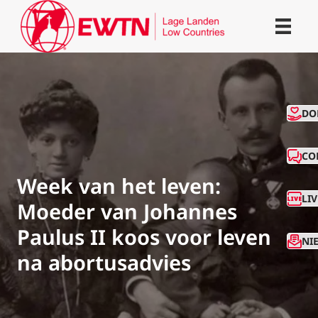
CO
DO
CO
Week van het leven:
LI
Moeder van Johannes
Paulus II koos voor leven
NI
na abortusadvies