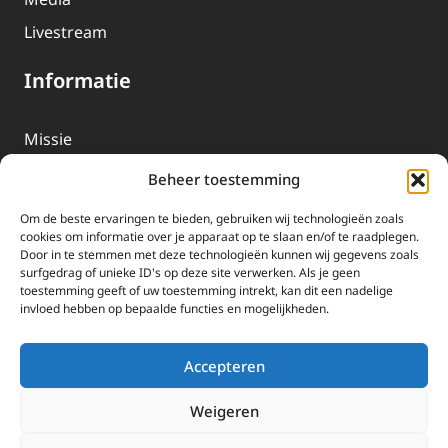
Livestream
Informatie
Missie
Over EWTN
Beheer toestemming
Geschiedenis
Om de beste ervaringen te bieden, gebruiken wij technologieën zoals
EWTN-Team
cookies om informatie over je apparaat op te slaan en/of te raadplegen.
Door in te stemmen met deze technologieën kunnen wij gegevens zoals
Organisatiegegevens
surfgedrag of unieke ID's op deze site verwerken. Als je geen
toestemming geeft of uw toestemming intrekt, kan dit een nadelige
invloed hebben op bepaalde functies en mogelijkheden.
Doneren
EWTN wordt uitsluitend gefinancierd door uw donaties.
Accepteren
Wij ontvangen bewust geen advertentie-inkomsten of
kerkelijke financiele ondersteuning.
Weigeren
Doneren