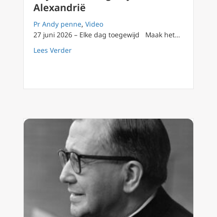
Alexandrië
Pr Andy penne
,
Video
27 juni 2026 – Elke dag toegewijd Maak het…
about 27 juni: de heilige Cyrillus van Alexan
Lees Verder