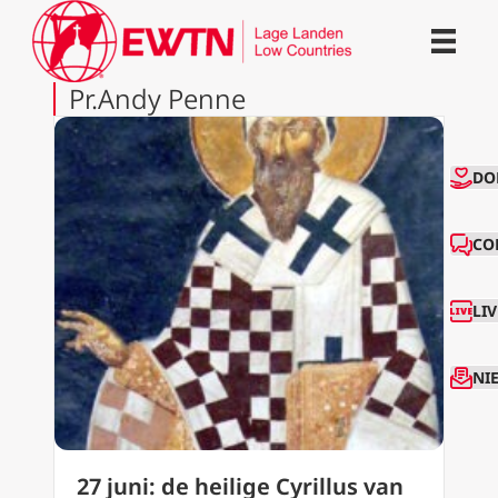
Pr.Andy Penne
CO
DO
CO
LI
NI
27 juni: de heilige Cyrillus van