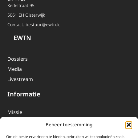
Kerkstraat 95
5061 EH Oisterwijk
Contact:
bestuur@ewtn.lc
EWTN
Dossiers
Media
Livestream
Informatie
Missie
Over EWTN
Beheer toestemming
Geschiedenis
Om de beste ervaringen te bieden, gebruiken wij technologieën zoals