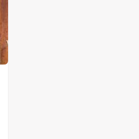
sten: roeping en zending, vreugde en missie