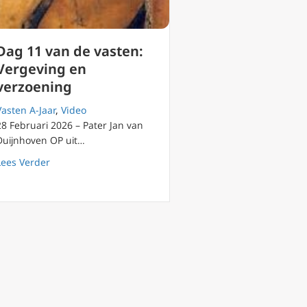
Dag 11 van de vasten:
Vergeving en
verzoening
Vasten A-Jaar
,
Video
28 Februari 2026 – Pater Jan van
Duijnhoven OP uit…
about Dag 11 van de vasten: Vergeving en verzoening
Lees Verder
en Zoon, vergeving, verzoening en thuiskomen