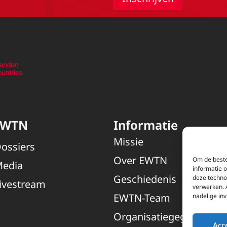
EWTN
Informatie
Missie
ossiers
Over EWTN
Om de beste
edia
informatie 
Geschiedenis
deze techno
ivestream
verwerken. 
EWTN-Team
nadelige in
Organisatiegegevens
Acc