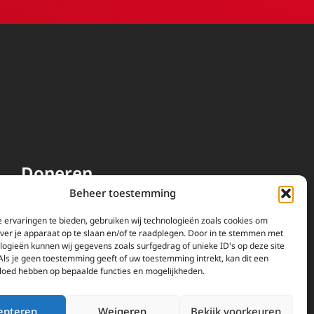
Doneren
Beheer toestemming
EWTN wordt uitsluitend
gefinancierd door uw donaties.
 ervaringen te bieden, gebruiken wij technologieën zoals cookies om
over je apparaat op te slaan en/of te raadplegen. Door in te stemmen met
Wij ontvangen bewust geen
logieën kunnen wij gegevens zoals surfgedrag of unieke ID's op deze site
advertentie-inkomsten of
Als je geen toestemming geeft of uw toestemming intrekt, kan dit een
kerkelijke financiele
vloed hebben op bepaalde functies en mogelijkheden.
ondersteuning.
Doneren
epteren
Weigeren
Bekijk voorkeuren