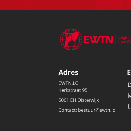
Adres
EWTN.LC
D
Kerkstraat 95
M
5061 EH Oisterwijk
L
Contact:
bestuur@ewtn.lc