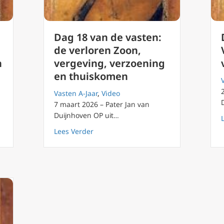
Dag 18 van de vasten:
de verloren Zoon,
n
vergeving, verzoening
en thuiskomen
Vasten A-Jaar
,
Video
7 maart 2026 – Pater Jan van
Duijnhoven OP uit…
asten: lente een nieuw begin in onze reis in luisteren
about Dag 18 van de vasten: de verlor
Lees Verder