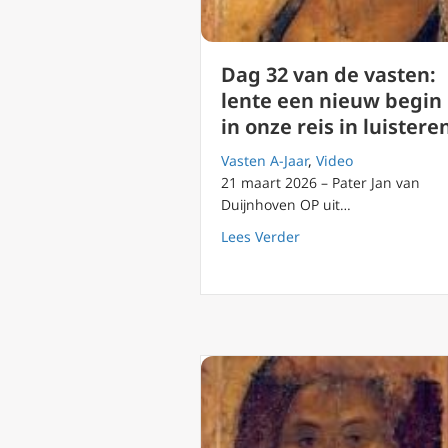
Dag 32 van de vasten:
lente een nieuw begin
in onze reis in luistere
Vasten A-Jaar
,
Video
21 maart 2026 – Pater Jan van
Duijnhoven OP uit…
about Dag 32 van de v
Lees Verder