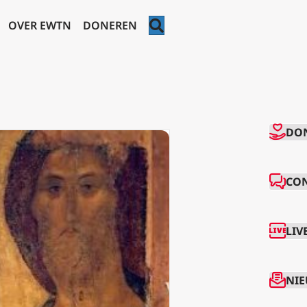
ZOEKEN
OVER EWTN
DONEREN
CO
DO
CO
LIV
NIE