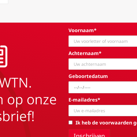
Voornaam*
Achternaam*
Geboortedatum
EWTN.
in op onze
E-mailadres*
brief!
Ik heb de voorwaarden g