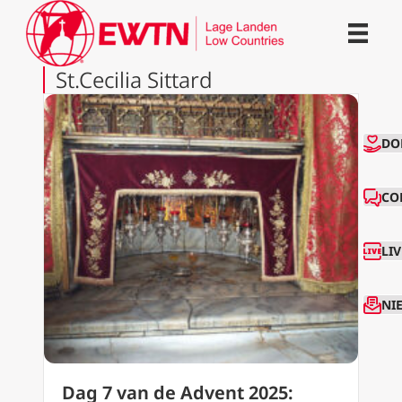
St.Cecilia Sittard
CO
DO
CO
LI
NI
Dag 7 van de Advent 2025: