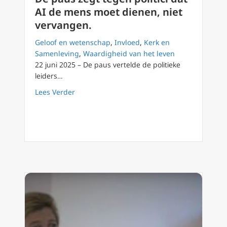
AI de mens moet dienen, niet
vervangen.
Geloof en wetenschap
,
Invloed
,
Kerk en
Samenleving
,
Waardigheid van het leven
22 juni 2025 – De paus vertelde de politieke
leiders…
about De paus zegt tegen politici dat AI de
Lees Verder