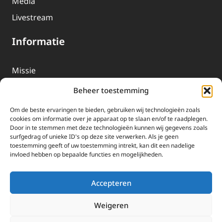
Media
Livestream
Informatie
Missie
Over EWTN
Beheer toestemming
Geschiedenis
Om de beste ervaringen te bieden, gebruiken wij technologieën zoals
EWTN-Team
cookies om informatie over je apparaat op te slaan en/of te raadplegen.
Door in te stemmen met deze technologieën kunnen wij gegevens zoals
Organisatiegegevens
surfgedrag of unieke ID's op deze site verwerken. Als je geen
toestemming geeft of uw toestemming intrekt, kan dit een nadelige
invloed hebben op bepaalde functies en mogelijkheden.
Doneren
EWTN wordt uitsluitend gefinancierd door uw donaties.
Accepteren
Wij ontvangen bewust geen advertentie-inkomsten of
kerkelijke financiele ondersteuning.
Weigeren
Doneren