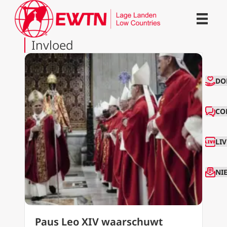
Invloed
CO
DO
CO
LI
NI
Paus Leo XIV waarschuwt