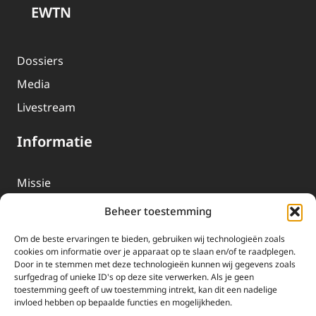
EWTN
Dossiers
Media
Livestream
Informatie
Missie
Over EWTN
Beheer toestemming
Geschiedenis
Om de beste ervaringen te bieden, gebruiken wij technologieën zoals
EWTN-Team
cookies om informatie over je apparaat op te slaan en/of te raadplegen.
Door in te stemmen met deze technologieën kunnen wij gegevens zoals
Organisatiegegevens
surfgedrag of unieke ID's op deze site verwerken. Als je geen
toestemming geeft of uw toestemming intrekt, kan dit een nadelige
invloed hebben op bepaalde functies en mogelijkheden.
Doneren