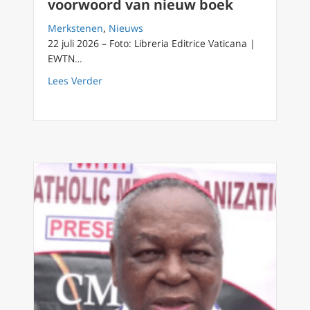
voorwoord van nieuw boek
Merkstenen
,
Nieuws
22 juli 2026 – Foto: Libreria Editrice Vaticana |
EWTN…
about Paus Leo XIV pleit voor vrede en nuc
Lees Verder