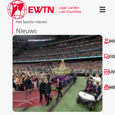
Het laatste nieuws
Nieuws
CO
DO
CO
LI
NI