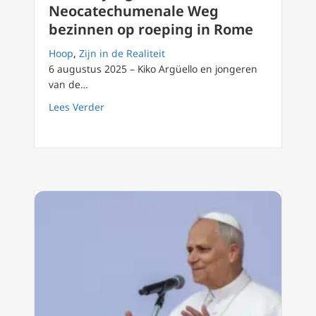
Neocatechumenale Weg
bezinnen op roeping in Rome
Hoop
,
Zijn in de Realiteit
6 augustus 2025 – Kiko Argüello en jongeren
van de…
about 120.000 jongeren van Neocatechumen
Lees Verder