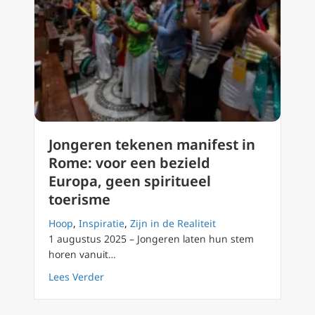
Jongeren tekenen manifest in
Rome: voor een bezield
Europa, geen spiritueel
toerisme
Hoop
,
Inspiratie
,
Zijn in de Realiteit
1 augustus 2025 – Jongeren laten hun stem
horen vanuit…
about Jongeren tekenen manifest in Rome: vo
Lees Verder