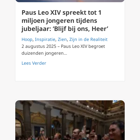
Paus Leo XIV spreekt tot 1
miljoen jongeren tijdens
jubeljaar: ‘Blijf bij ons, Heer’
Hoop
,
Inspiratie
,
Zien
,
Zijn in de Realiteit
2 augustus 2025 – Paus Leo XIV begroet
duizenden jongeren…
about Paus Leo XIV spreekt tot 1 miljoen jonger
Lees Verder