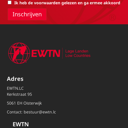
Ik heb de voorwaarden gelezen en ga ermee akkoord
Adres
EWTN.LC
Kerkstraat 95
5061 EH Oisterwijk
Contact:
bestuur@ewtn.lc
EWTN