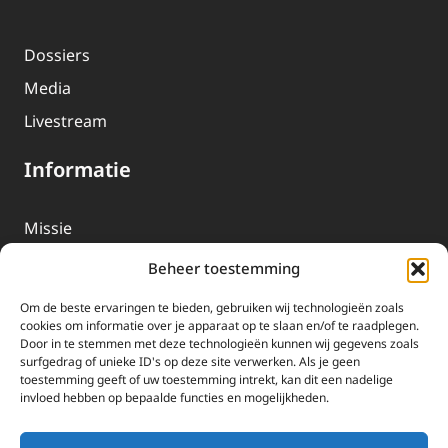
Dossiers
Media
Livestream
Informatie
Missie
Over EWTN
Beheer toestemming
Geschiedenis
Om de beste ervaringen te bieden, gebruiken wij technologieën zoals
EWTN-Team
cookies om informatie over je apparaat op te slaan en/of te raadplegen.
Door in te stemmen met deze technologieën kunnen wij gegevens zoals
Organisatiegegevens
surfgedrag of unieke ID's op deze site verwerken. Als je geen
toestemming geeft of uw toestemming intrekt, kan dit een nadelige
invloed hebben op bepaalde functies en mogelijkheden.
Doneren
EWTN wordt uitsluitend gefinancierd door uw donaties.