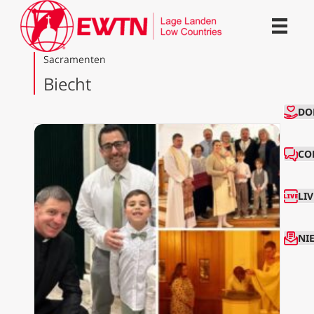
Sacramenten
Biecht
CO
DO
CO
LI
NI