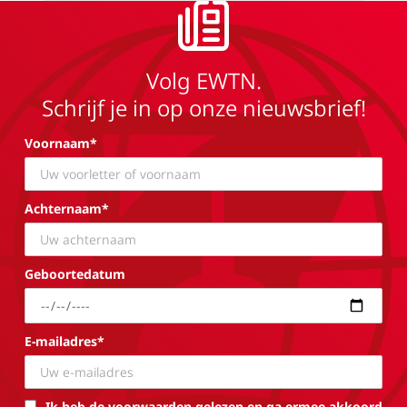
Volg EWTN.
Schrijf je in op onze nieuwsbrief!
Voornaam*
Achternaam*
Geboortedatum
E-mailadres*
Ik heb de voorwaarden gelezen en ga ermee akkoord