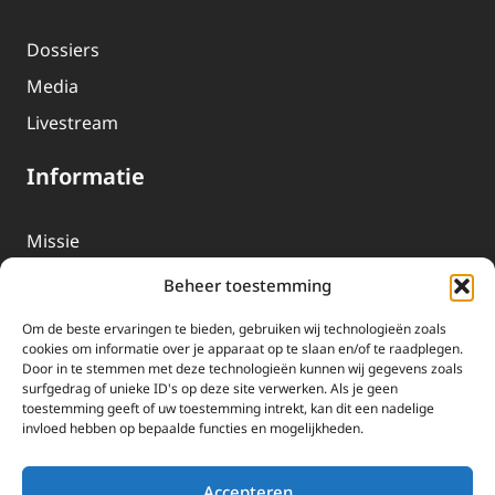
Dossiers
Media
Livestream
Informatie
Missie
Over EWTN
Beheer toestemming
Geschiedenis
Om de beste ervaringen te bieden, gebruiken wij technologieën zoals
EWTN-Team
cookies om informatie over je apparaat op te slaan en/of te raadplegen.
Door in te stemmen met deze technologieën kunnen wij gegevens zoals
Organisatiegegevens
surfgedrag of unieke ID's op deze site verwerken. Als je geen
toestemming geeft of uw toestemming intrekt, kan dit een nadelige
invloed hebben op bepaalde functies en mogelijkheden.
Doneren
EWTN wordt uitsluitend gefinancierd door uw donaties.
Accepteren