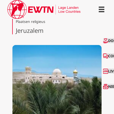
Plaatsen religieus
Jeruzalem
CO
DO
CO
LI
NI