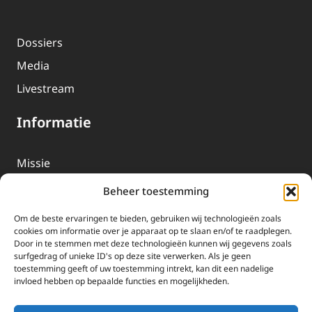
Dossiers
Media
Livestream
Informatie
Missie
Over EWTN
Beheer toestemming
Geschiedenis
Om de beste ervaringen te bieden, gebruiken wij technologieën zoals
EWTN-Team
cookies om informatie over je apparaat op te slaan en/of te raadplegen.
Door in te stemmen met deze technologieën kunnen wij gegevens zoals
Organisatiegegevens
surfgedrag of unieke ID's op deze site verwerken. Als je geen
toestemming geeft of uw toestemming intrekt, kan dit een nadelige
invloed hebben op bepaalde functies en mogelijkheden.
Doneren