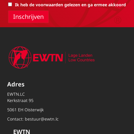
Ik heb de voorwaarden gelezen en ga ermee akkoord
Adres
EWTN.LC
Kerkstraat 95
5061 EH Oisterwijk
Contact:
bestuur@ewtn.lc
EWTN