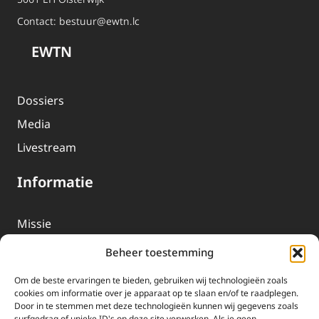
Contact:
bestuur@ewtn.lc
EWTN
Dossiers
Media
Livestream
Informatie
Missie
Over EWTN
Beheer toestemming
Geschiedenis
Om de beste ervaringen te bieden, gebruiken wij technologieën zoals
EWTN-Team
cookies om informatie over je apparaat op te slaan en/of te raadplegen.
Door in te stemmen met deze technologieën kunnen wij gegevens zoals
Organisatiegegevens
surfgedrag of unieke ID's op deze site verwerken. Als je geen