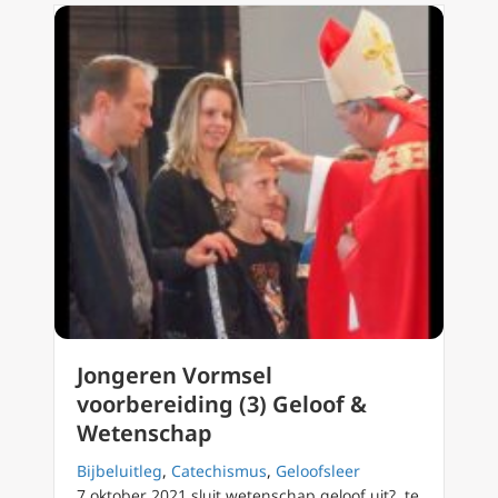
Jongeren Vormsel
voorbereiding (3) Geloof &
Wetenschap
Bijbeluitleg
,
Catechismus
,
Geloofsleer
7 oktober 2021 sluit wetenschap geloof uit? te