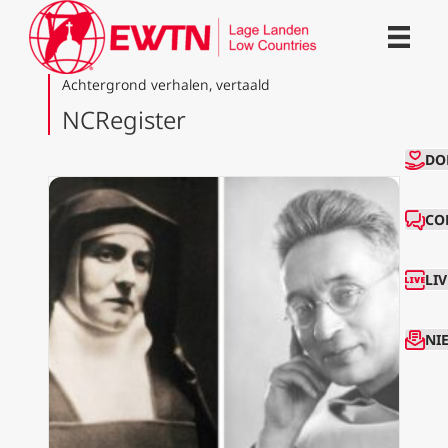
Achtergrond verhalen, vertaald
NCRegister
CO
DO
CO
LI
NI