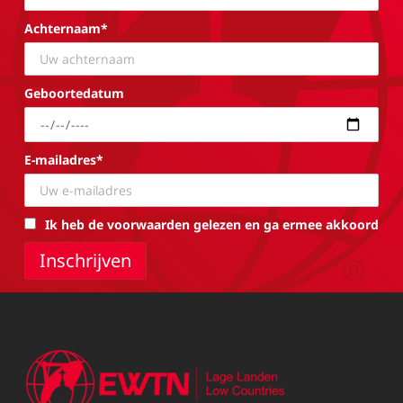
Achternaam*
Geboortedatum
E-mailadres*
Ik heb de voorwaarden gelezen en ga ermee akkoord