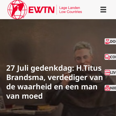
CO
DO
CO
27 Juli gedenkdag: H.Titus
LI
Brandsma, verdediger van
de waarheid en een man
NI
van moed