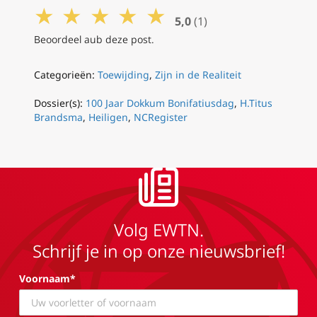
★
★
★
★
★
5,0
(1)
Beoordeel aub deze post.
Categorieën:
Toewijding
,
Zijn in de Realiteit
Dossier(s):
100 Jaar Dokkum Bonifatiusdag
,
H.Titus
Brandsma
,
Heiligen
,
NCRegister
Volg EWTN.
Schrijf je in op onze nieuwsbrief!
Voornaam*